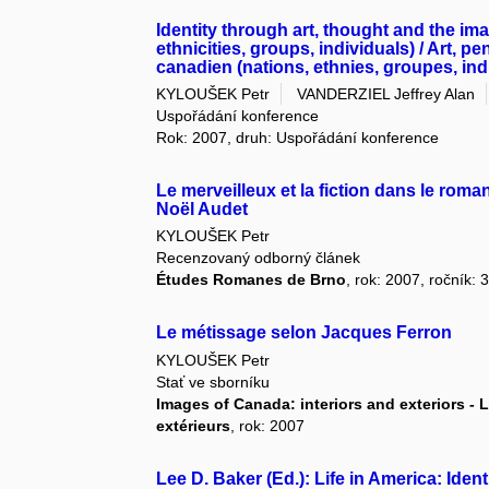
Identity through art, thought and the im
ethnicities, groups, individuals) / Art, p
canadien (nations, ethnies, groupes, ind
KYLOUŠEK Petr
VANDERZIEL Jeffrey Alan
Uspořádání konference
Rok: 2007, druh: Uspořádání konference
Le merveilleux et la fiction dans le rom
Noël Audet
KYLOUŠEK Petr
Recenzovaný odborný článek
Études Romanes de Brno
, rok: 2007, ročník: 
Le métissage selon Jacques Ferron
KYLOUŠEK Petr
Stať ve sborníku
Images of Canada: interiors and exteriors - 
extérieurs
, rok: 2007
Lee D. Baker (Ed.): Life in America: Ide