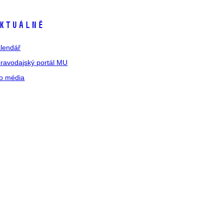
ktuálně
lendář
ravodajský portál MU
o média