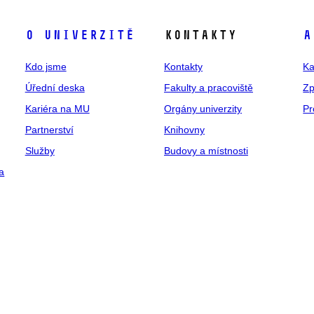
O univerzitě
Kontakty
A
Kdo jsme
Kontakty
Ka
Úřední deska
Fakulty a pracoviště
Zp
Kariéra na MU
Orgány univerzity
Pr
Partnerství
Knihovny
Služby
Budovy a místnosti
a