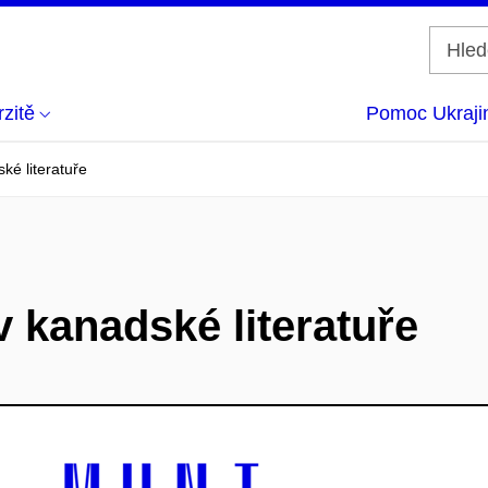
zitě
Pomoc Ukraji
ké literatuře
v kanadské literatuře