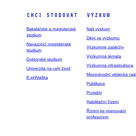
Chci studovat
Výzkum
Bakalářské a magisterské
Náš výzkum
studium
Dění ve výzkumu
Navazující magisterské
Výzkumné úspěchy
studium
Výzkumná témata
Doktorské studium
Výzkumná infrastruktura
Univerzita na celý život
Mezinárodní vědecká rad
E-přihláška
Publikace
Projekty
Habilitační řízení
Řízení ke jmenování
profesorem