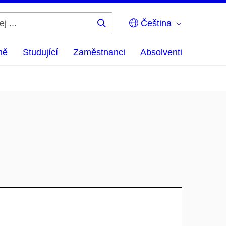
Čeština
Hledej
...
ně
Studující
Zaměstnanci
Absolventi