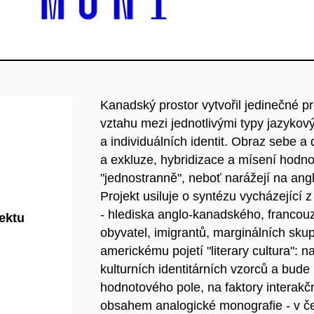
Kanadský prostor vytvořil jedinečné pr
vztahu mezi jednotlivými typy jazykový
a individuálních identit. Obraz sebe a d
a exkluze, hybridizace a mísení hodno
"jednostranně", neboť narážejí na ang
Projekt usiluje o syntézu vycházející
- hlediska anglo-kanadského, franco
jektu
obyvatel, imigrantů, marginálních skup
americkému pojetí "literary cultura": 
kulturních identitárních vzorců a bude
hodnotového pole, na faktory interak
obsahem analogické monografie - v češ