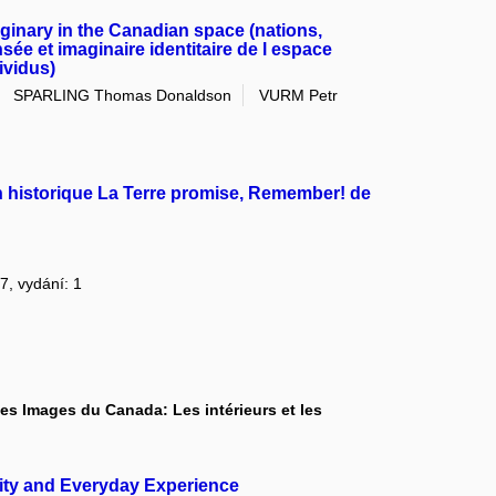
aginary in the Canadian space (nations,
ensée et imaginaire identitaire de l espace
ividus)
SPARLING Thomas Donaldson
VURM Petr
an historique La Terre promise, Remember! de
37, vydání: 1
Les Images du Canada: Les intérieurs et les
ntity and Everyday Experience