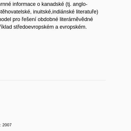
rnné informace o kanadské (tj. anglo-
hovatelské, inuitské,indiánské literatuře)
odel pro řešení obdobné literárněvědné
apříklad středoevropském a evropském.
k: 2007