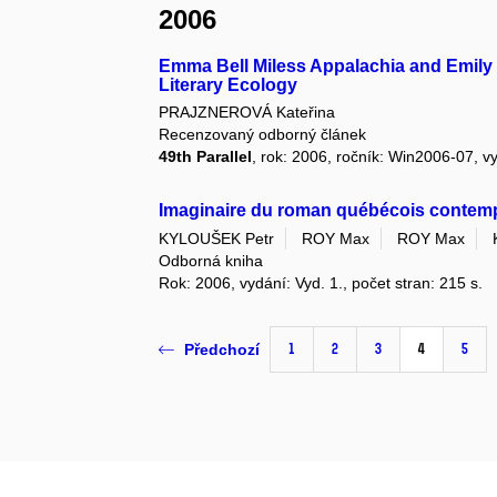
2006
Emma Bell Miless Appalachia and Emily 
Literary Ecology
PRAJZNEROVÁ Kateřina
Recenzovaný odborný článek
49th Parallel
, rok: 2006, ročník: Win2006-07, v
Imaginaire du roman québécois contem
KYLOUŠEK Petr
ROY Max
ROY Max
Odborná kniha
Rok: 2006, vydání: Vyd. 1., počet stran: 215 s.
1
2
3
4
5
Předchozí