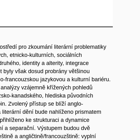
ostředí pro zkoumání literární problematiky
ch, etnicko-kulturních, sociálních
ruhého, identity a alterity, integrace
t byly však dosud probrány většinou
lo-francouzskou jazykovou a kulturní bariéru.
 z analýzy vzájemně křížených pohledů
uzsko-kanadského, hlediska původních
in. Zvolený přístup se blíží anglo-
na literární dění bude nahlíženo prismatem
 přihlíženo ke strukturaci a dynamice
ční a separační. Výstupem budou dvě
tině a angličtině/francouzštině: vyplní