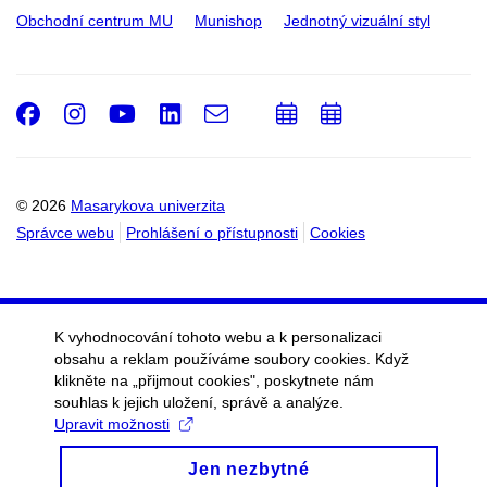
Obchodní centrum MU
Munishop
Jednotný vizuální styl
Facebook
Instagram
Youtube
LinkedIn
e-
Přidat
Přidat
Email
mail
do
do
kalendáře
kalendáře
© 2026
Masarykova univerzita
Správce webu
Prohlášení o přístupnosti
Cookies
K vyhodnocování tohoto webu a k personalizaci
obsahu a reklam používáme soubory cookies. Když
klikněte na „přijmout cookies", poskytnete nám
souhlas k jejich uložení, správě a analýze.
Upravit možnosti
Jen nezbytné