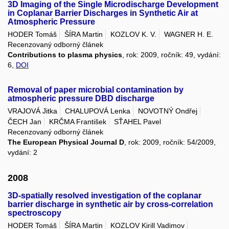
3D Imaging of the Single Microdischarge Development
in Coplanar Barrier Discharges in Synthetic Air at
Atmospheric Pressure
HODER Tomáš
ŠÍRA Martin
KOZLOV K. V.
WAGNER H. E.
Recenzovaný odborný článek
Contributions to plasma physics
, rok: 2009, ročník: 49, vydání:
6,
DOI
Removal of paper microbial contamination by
atmospheric pressure DBD discharge
VRAJOVÁ Jitka
CHALUPOVÁ Lenka
NOVOTNÝ Ondřej
ČECH Jan
KRČMA František
SŤAHEL Pavel
Recenzovaný odborný článek
The European Physical Journal D
, rok: 2009, ročník: 54/2009,
vydání: 2
2008
3D-spatially resolved investigation of the coplanar
barrier discharge in synthetic air by cross-correlation
spectroscopy
HODER Tomáš
ŠÍRA Martin
KOZLOV Kirill Vadimov