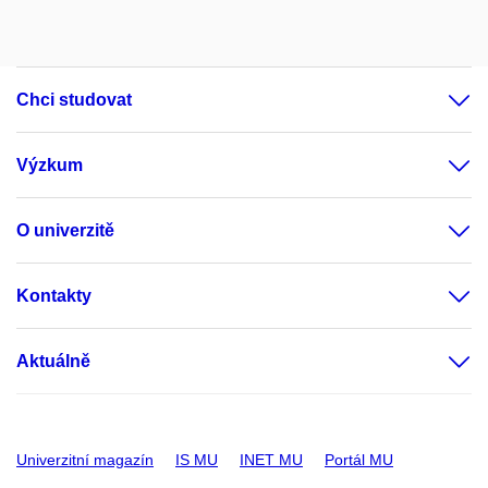
Chci studovat
Výzkum
O univerzitě
Kontakty
Aktuálně
Univerzitní magazín
IS MU
INET MU
Portál MU