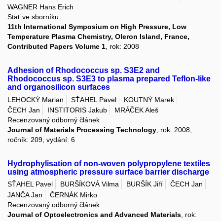
WAGNER Hans Erich
Stať ve sborníku
11th International Symposium on High Pressure, Low
Temperature Plasma Chemistry, Oleron Island, France,
Contributed Papers Volume 1
, rok: 2008
Adhesion of Rhodococcus sp. S3E2 and
Rhodococcus sp. S3E3 to plasma prepared Teflon-like
and organosilicon surfaces
LEHOCKÝ Marian
SŤAHEL Pavel
KOUTNÝ Marek
ČECH Jan
INSTITORIS Jakub
MRÁČEK Aleš
Recenzovaný odborný článek
Journal of Materials Processing Technology
, rok: 2008,
ročník: 209, vydání: 6
Hydrophylisation of non-woven polypropylene textiles
using atmospheric pressure surface barrier discharge
SŤAHEL Pavel
BURŠÍKOVÁ Vilma
BURŠÍK Jiří
ČECH Jan
JANČA Jan
ČERNÁK Mirko
Recenzovaný odborný článek
Journal of Optoelectronics and Advanced Materials
, rok: