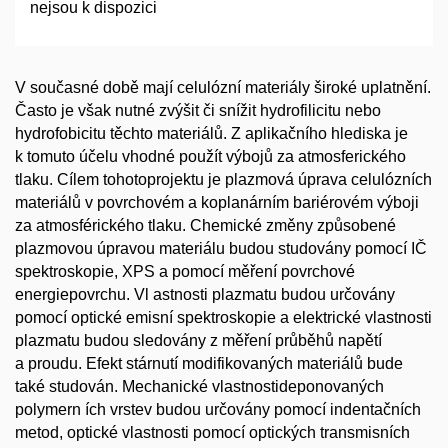
nejsou k dispozici
V současné době mají celulózní materiály široké uplatnění.
Často je však nutné zvýšit či snížit hydrofilicitu nebo
hydrofobicitu těchto materiálů. Z aplikačního hlediska je
k tomuto účelu vhodné použít výbojů za atmosferického
tlaku. Cílem tohotoprojektu je plazmová úprava celulózních
materiálů v povrchovém a koplanárním bariérovém výboji
za atmosférického tlaku. Chemické změny způsobené
plazmovou úpravou materiálu budou studovány pomocí IČ
spektroskopie, XPS a pomocí měření povrchové
energiepovrchu. Vl astnosti plazmatu budou určovány
pomocí optické emisní spektroskopie a elektrické vlastnosti
plazmatu budou sledovány z měření průběhů napětí
a proudu. Efekt stárnutí modifikovaných materiálů bude
také studován. Mechanické vlastnostideponovaných
polymern ích vrstev budou určovány pomocí indentačních
metod, optické vlastnosti pomocí optických transmisních