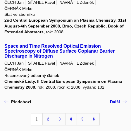
ČECH Jan
SŤAHEL Pavel
NAVRÁTIL Zdeněk
ČERNÁK Mirko
Stať ve sborníku
2nd Central European Symposium on Plasma Chemistry, 31st
August-4th September 2008, Brno, Czech Republic, Book of
Extended Abstracts
, rok: 2008
Space and Time Resolved Optical Emission
Spectroscopy of Diffuse Surface Coplanar Barrier
Discharge in Nitrogen
ČECH Jan
SŤAHEL Pavel
NAVRÁTIL Zdeněk
ČERNÁK Mirko
Recenzovaný odborný článek
Chemické Listy, II Central European Symposium on Plasma
Chemistry 2008
, rok: 2008, ročník: 2008, vydání: 102
Předchozí
Další
1
2
3
4
5
6