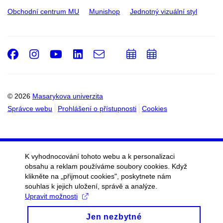
Obchodní centrum MU
Munishop
Jednotný vizuální styl
Facebook
Instagram
Youtube
LinkedIn
e-
Přidat
Přidat
Email
mail
do
do
kalendáře
kalendáře
© 2026
Masarykova univerzita
Správce webu
Prohlášení o přístupnosti
Cookies
K vyhodnocování tohoto webu a k personalizaci
obsahu a reklam používáme soubory cookies. Když
klikněte na „přijmout cookies", poskytnete nám
souhlas k jejich uložení, správě a analýze.
Upravit možnosti
Jen nezbytné