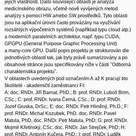
jejich vlastností. Další související oblastí je analýza
medicínského obrazu, včetně nově vyvíjených metod
analýzy s pomocí HW a/nebo SW prostředků. Tyto oblasti
jsou na aplikační úrovni často provázány na využívání
rozsáhlých výpočetních systémů (například typu cloud atp.)
a moderních paralelních architektur, např. typu CUDA,
GPGPU (General Purpose Graphic Processing Unit)
a many-core GPU. Další popis projektu je strukturován dle
jednotlivých oblastí tak, jak byly právě sumarizovány a po
obsahové stránce jsou specifikovány níže v části "Odborná
charakteristika projektu".
V oblastech uvedených pod označením A až K pracují tito
školitelé - akademičtí zaměstnanci FI:
A: doc. RNDr. Jiří Barnat, PhD.; B: prof. RNDr. Luboš Brim,
CSc.; C: prof. RNDr. Ivana Černá, CSc.; D: prof. RNDr.
Jozef Gruska, DrSc;. E: doc. RNDr. Petr Hliněný, Ph.D.; F:
prof. RNDr. Michal Kozubek, PhD. doc. RNDr. Pavel
Matula, PhD, doc. RNDr. Petr Matula, PhD; G: prof. RNDr.
Mojmír Křetínský, CSc. doc. RNDr. Jan Strejček, PhD; H:
prof. RNDr. Antonín Kučera, PhD.; I: prof. RNDr. Luděk