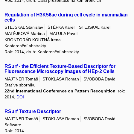
Rok: 2014, druh: Další prezentace na konferencích
Regulation of H3K56ac during cell cycle in mammalian
cells
STEJSKAL Stanislav
ŠTĚPKA Karel
STEJSKAL Karel
MATĚJKOVÁ Martina
MATULA Pavel
KRONTORÁD KOUTNÁ Irena
Konferenční abstrakty
Rok: 2014, druh: Konferenční abstrakty
RSurf - the Efficient Texture-Based Descriptor for
Fluorescence Microscopy Images of HEp-2 Cells
MAJTNER Tomáš
STOKLASA Roman
SVOBODA David
Stať ve sborníku
22nd International Conference on Pattern Recognition
, rok:
2014,
DOI
RSurf Texture Descriptor
MAJTNER Tomáš
STOKLASA Roman
SVOBODA David
Software
Rok: 2014