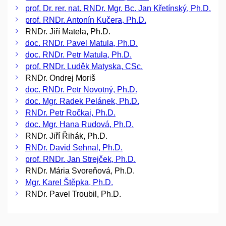
prof. Dr. rer. nat. RNDr. Mgr. Bc. Jan Křetínský, Ph.D.
prof. RNDr. Antonín Kučera, Ph.D.
RNDr. Jiří Matela, Ph.D.
doc. RNDr. Pavel Matula, Ph.D.
doc. RNDr. Petr Matula, Ph.D.
prof. RNDr. Luděk Matyska, CSc.
RNDr. Ondrej Moriš
doc. RNDr. Petr Novotný, Ph.D.
doc. Mgr. Radek Pelánek, Ph.D.
RNDr. Petr Ročkai, Ph.D.
doc. Mgr. Hana Rudová, Ph.D.
RNDr. Jiří Řihák, Ph.D.
RNDr. David Sehnal, Ph.D.
prof. RNDr. Jan Strejček, Ph.D.
RNDr. Mária Svoreňová, Ph.D.
Mgr. Karel Štěpka, Ph.D.
RNDr. Pavel Troubil, Ph.D.