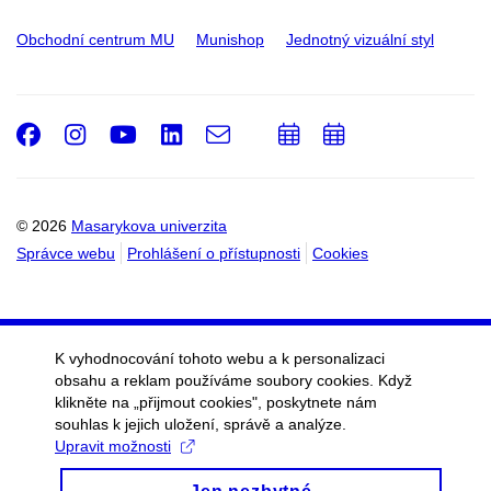
Obchodní centrum MU
Munishop
Jednotný vizuální styl
Facebook
Instagram
Youtube
LinkedIn
e-
Přidat
Přidat
Email
mail
do
do
kalendáře
kalendáře
© 2026
Masarykova univerzita
Správce webu
Prohlášení o přístupnosti
Cookies
K vyhodnocování tohoto webu a k personalizaci
obsahu a reklam používáme soubory cookies. Když
klikněte na „přijmout cookies", poskytnete nám
souhlas k jejich uložení, správě a analýze.
Upravit možnosti