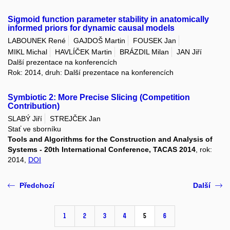
Sigmoid function parameter stability in anatomically
informed priors for dynamic causal models
LABOUNEK René
GAJDOŠ Martin
FOUSEK Jan
MIKL Michal
HAVLÍČEK Martin
BRÁZDIL Milan
JAN Jiří
Další prezentace na konferencích
Rok: 2014, druh: Další prezentace na konferencích
Symbiotic 2: More Precise Slicing (Competition
Contribution)
SLABÝ Jiří
STREJČEK Jan
Stať ve sborníku
Tools and Algorithms for the Construction and Analysis of
Systems - 20th International Conference, TACAS 2014
, rok:
2014,
DOI
Předchozí
Další
1
2
3
4
5
6