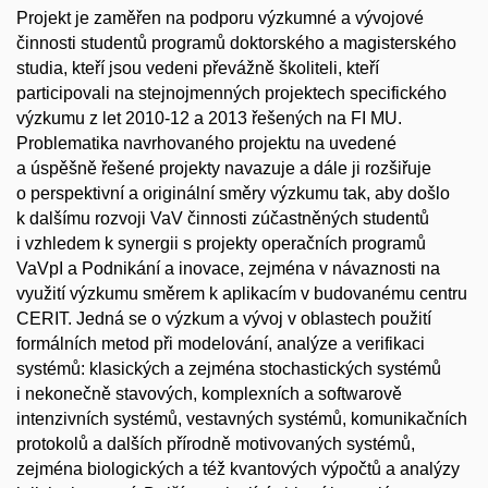
Projekt je zaměřen na podporu výzkumné a vývojové
činnosti studentů programů doktorského a magisterského
studia, kteří jsou vedeni převážně školiteli, kteří
participovali na stejnojmenných projektech specifického
výzkumu z let 2010-12 a 2013 řešených na FI MU.
Problematika navrhovaného projektu na uvedené
a úspěšně řešené projekty navazuje a dále ji rozšiřuje
o perspektivní a originální směry výzkumu tak, aby došlo
k dalšímu rozvoji VaV činnosti zúčastněných studentů
i vzhledem k synergii s projekty operačních programů
VaVpI a Podnikání a inovace, zejména v návaznosti na
využití výzkumu směrem k aplikacím v budovanému centru
CERIT. Jedná se o výzkum a vývoj v oblastech použití
formálních metod při modelování, analýze a verifikaci
systémů: klasických a zejména stochastických systémů
i nekonečně stavových, komplexních a softwarově
intenzivních systémů, vestavných systémů, komunikačních
protokolů a dalších přírodně motivovaných systémů,
zejména biologických a též kvantových výpočtů a analýzy