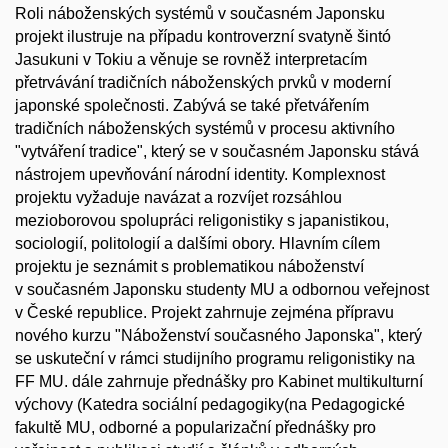
Roli náboženských systémů v současném Japonsku
projekt ilustruje na případu kontroverzní svatyně šintó
Jasukuni v Tokiu a věnuje se rovněž interpretacím
přetrvávání tradičních náboženských prvků v moderní
japonské společnosti. Zabývá se také přetvářením
tradičních náboženských systémů v procesu aktivního
"vytváření tradice", který se v současném Japonsku stává
nástrojem upevňování národní identity. Komplexnost
projektu vyžaduje navázat a rozvíjet rozsáhlou
mezioborovou spolupráci religonistiky s japanistikou,
sociologií, politologií a dalšími obory. Hlavním cílem
projektu je seznámit s problematikou náboženství
v současném Japonsku studenty MU a odbornou veřejnost
v České republice. Projekt zahrnuje zejména přípravu
nového kurzu "Náboženství současného Japonska", který
se uskuteční v rámci studijního programu religonistiky na
FF MU. dále zahrnuje přednášky pro Kabinet multikulturní
výchovy (Katedra sociální pedagogiky(na Pedagogické
fakultě MU, odborné a popularizační přednášky pro