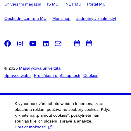
Univerzitní magazín
IS MU
INET MU
Portál MU
Obchodní centrum MU
Munishop
Jednotný vizuální styl
Facebook
Instagram
Youtube
LinkedIn
e-
Přidat
Přidat
Email
mail
do
do
kalendáře
kalendáře
© 2026
Masarykova univerzita
Správce webu
Prohlášení o přístupnosti
Cookies
K vyhodnocování tohoto webu a k personalizaci
obsahu a reklam používáme soubory cookies. Když
klikněte na „přijmout cookies", poskytnete nám
souhlas k jejich uložení, správě a analýze.
Upravit možnosti