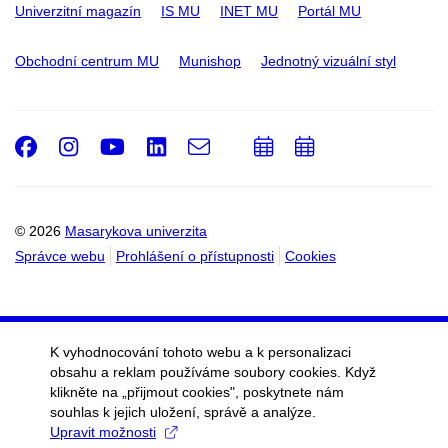
Univerzitní magazín
IS MU
INET MU
Portál MU
Obchodní centrum MU
Munishop
Jednotný vizuální styl
Facebook
Instagram
Youtube
LinkedIn
e-
Přidat
Přidat
Email
mail
do
do
kalendáře
kalendáře
© 2026
Masarykova univerzita
Správce webu
Prohlášení o přístupnosti
Cookies
K vyhodnocování tohoto webu a k personalizaci
obsahu a reklam používáme soubory cookies. Když
klikněte na „přijmout cookies", poskytnete nám
souhlas k jejich uložení, správě a analýze.
Upravit možnosti