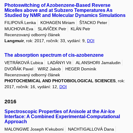
Photoswitching of Azobenzene-Based Reverse
Micelles above and at Subzero Temperatures As
Studied by NMR and Molecular Dynamics Simulations
FILIPOVÁ Lenka
KOHAGEN Miriam
ŠTACKO Peter
MUCHOVA Eva
SLAVÍČEK Petr
KLÁN Petr
Recenzovaný odborný článek
Langmuir
, rok: 2017, ročník: 33, vydání: 9,
DOI
The absorption spectrum of cis-azobenzene
VETRÁKOVÁ Ľubica
LADÁNYI Vít
AL ANSHORI Jamaludin
DVOŘÁK Pavel
WIRZ Jakob
HEGER Dominik
Recenzovaný odborný článek
PHOTOCHEMICAL AND PHOTOBIOLOGICAL SCIENCES
, rok:
2017, ročník: 16, vydání: 12,
DOI
2016
Spectroscopic Properties of Anisole at the Air-Ice
Interface: A Combined Experimental-Computational
Approach
MALONGWE Joseph K'ekuboni
NACHTIGALLOVÁ Dana