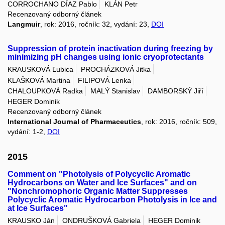
CORROCHANO DÍAZ Pablo
KLÁN Petr
Recenzovaný odborný článek
Langmuir
, rok: 2016, ročník: 32, vydání: 23,
DOI
Suppression of protein inactivation during freezing by
minimizing pH changes using ionic cryoprotectants
KRAUSKOVÁ Ľubica
PROCHÁZKOVÁ Jitka
KLAŠKOVÁ Martina
FILIPOVÁ Lenka
CHALOUPKOVÁ Radka
MALÝ Stanislav
DAMBORSKÝ Jiří
HEGER Dominik
Recenzovaný odborný článek
International Journal of Pharmaceutics
, rok: 2016, ročník: 509,
vydání: 1-2,
DOI
2015
Comment on "Photolysis of Polycyclic Aromatic
Hydrocarbons on Water and Ice Surfaces" and on
"Nonchromophoric Organic Matter Suppresses
Polycyclic Aromatic Hydrocarbon Photolysis in Ice and
at Ice Surfaces"
KRAUSKO Ján
ONDRUŠKOVÁ Gabriela
HEGER Dominik