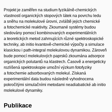
Projekt je zaměřen na studium fyzikálně-chemických
vlastností organických stopových látek na povrchu ledu
a sněhu na molekulové úrovni, zvláště jejich chemické
a fotochemické reaktivity. Zkoumané systémy budou
sledovány pomocí kombinovaných experimentálních
a teoretických metod zahrnujících různé spektroskopické
techniky, ab initio kvantově-chemické výpočty a simulace
klasickou i path-integral molekulovou dynamikou. Zároveň
bude pomocí molekulových paprsků zkoumána adsorpce
organických polutantů na klastrech. Časově a energeticky
rozlišená spektroskopie umožní výzkum fotofyziky
a fotochemie adsorbovaných molekul. Získaná
experimentální data budou následně vyhodnocena
pokročilými simulačními metodami neadiabatické ab initio
molekulové dynamiky.
Publikace