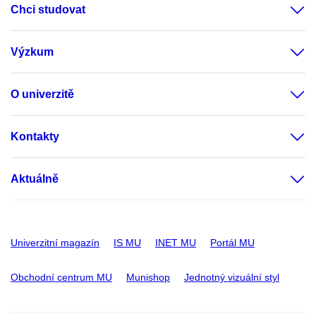
Chci studovat
Výzkum
O univerzitě
Kontakty
Aktuálně
Univerzitní magazín
IS MU
INET MU
Portál MU
Obchodní centrum MU
Munishop
Jednotný vizuální styl