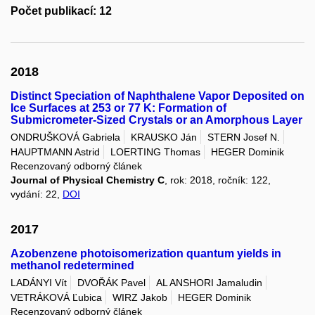
Počet publikací: 12
2018
Distinct Speciation of Naphthalene Vapor Deposited on
Ice Surfaces at 253 or 77 K: Formation of
Submicrometer-Sized Crystals or an Amorphous Layer
ONDRUŠKOVÁ Gabriela
KRAUSKO Ján
STERN Josef N.
HAUPTMANN Astrid
LOERTING Thomas
HEGER Dominik
Recenzovaný odborný článek
Journal of Physical Chemistry C
, rok: 2018, ročník: 122,
vydání: 22,
DOI
2017
Azobenzene photoisomerization quantum yields in
methanol redetermined
LADÁNYI Vít
DVOŘÁK Pavel
AL ANSHORI Jamaludin
VETRÁKOVÁ Ľubica
WIRZ Jakob
HEGER Dominik
Recenzovaný odborný článek