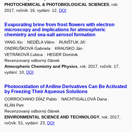
PHOTOCHEMICAL & PHOTOBIOLOGICAL SCIENCES
, rok:
2017, ročník: 16, vydání: 12,
DOI
Evaporating brine from frost flowers with electron
microscopy and implications for atmospheric
chemistry and sea-salt aerosol formation
YANG Xin
NEDĚLA Vilém
RUNŠTUK Jiří
ONDRUŠKOVÁ Gabriela
KRAUSKO Ján
VETRÁKOVÁ Ľubica
HEGER Dominik
Recenzovaný odborný článek
Atmospheric Chemistry and Physics
, rok: 2017, ročník: 17,
vydání: 10,
DOI
Photooxidation of Aniline Derivatives Can Be Activated
by Freezing Their Aqueous Solutions
CORROCHANO DÍAZ Pablo
NACHTIGALLOVÁ Dana
KLÁN Petr
Recenzovaný odborný článek
ENVIRONMENTAL SCIENCE AND TECHNOLOGY
, rok: 2017,
ročník: 51, vydání: 23,
DOI