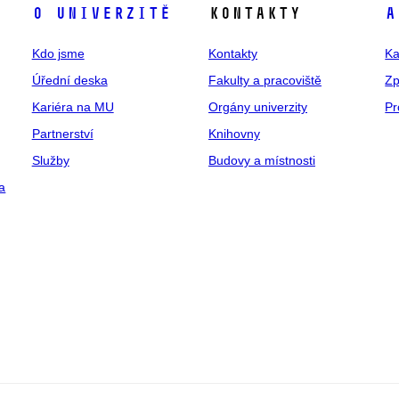
O univerzitě
Kontakty
A
Kdo jsme
Kontakty
Ka
Úřední deska
Fakulty a pracoviště
Zp
Kariéra na MU
Orgány univerzity
Pr
Partnerství
Knihovny
Služby
Budovy a místnosti
a