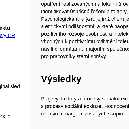
opatření realizovaných na lokální úrov
identifikovat úspěšná řešení a faktory,
Psychologická analýza, jejímž cílem je 
s etnickými odlišnostmi, a které naopak
jektu
pozitivního rozvoje osobnosti a intelekt
hovy ČR
vhodných k pozitivnímu ovlivnění tol
násilí či odmítání u majoritní společno
pro pracovníky státní správy.
Výsledky
inalisied
Projevy, faktory a procesy sociální exk
s procesy sociální exkluze. Hodnocení 
menšin a marginalizovaných skupin.
rs in