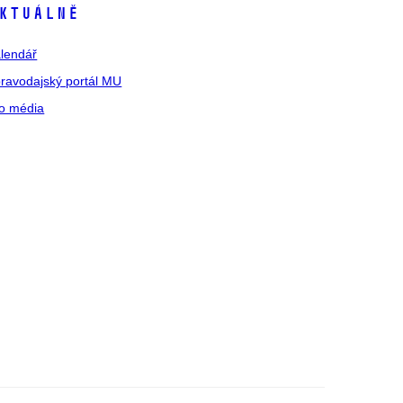
ktuálně
lendář
ravodajský portál MU
o média