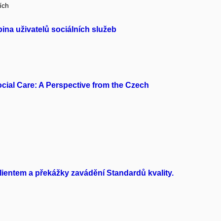
ích
pina uživatelů sociálních služeb
ocial Care: A Perspective from the Czech
lientem a překážky zavádění Standardů kvality.