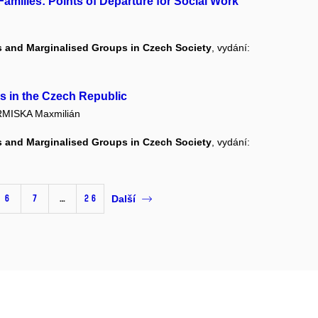
amilies: Points of Departure for Social Work
es and Marginalised Groups in Czech Society
, vydání:
ies in the Czech Republic
MISKA Maxmilián
es and Marginalised Groups in Czech Society
, vydání:
6
7
…
26
Další