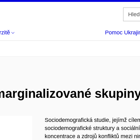
zitě
Pomoc Ukraji
 marginalizované skupi
Sociodemografická studie, jejímž cílem
sociodemografické struktury a sociál
koncentrace a zdrojů konfliktů mezi n