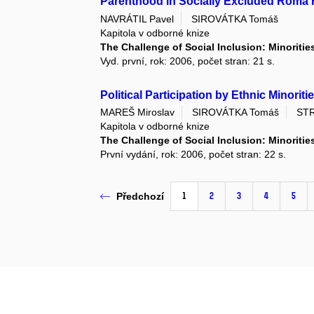
Parenthood in Socially Excluded Roma F
NAVRÁTIL Pavel
SIROVÁTKA Tomáš
Kapitola v odborné knize
The Challenge of Social Inclusion: Minoriti
Vyd. první, rok: 2006, počet stran: 21 s.
Political Participation by Ethnic Minorit
MAREŠ Miroslav
SIROVÁTKA Tomáš
STR
Kapitola v odborné knize
The Challenge of Social Inclusion: Minoriti
První vydání, rok: 2006, počet stran: 22 s.
1
2
3
4
5
Předchozí