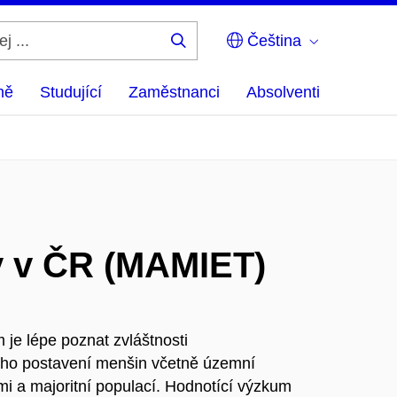
Čeština
Hledej
...
ně
Studující
Zaměstnanci
Absolventi
ny v ČR (MAMIET)
 je lépe poznat zvláštnosti
ního postavení menšin včetně územní
imi a majoritní populací. Hodnotící výzkum