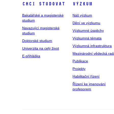
Chci studovat
Výzkum
Bakalářské a magisterské
Náš výzkum
studium
Dění ve výzkumu
Navazující magisterské
Výzkumné úspěchy
studium
Výzkumná témata
Doktorské studium
Výzkumná infrastruktura
Univerzita na celý život
Mezinárodní vědecká rad
E-přihláška
Publikace
Projekty
Habilitační řízení
Řízení ke jmenování
profesorem