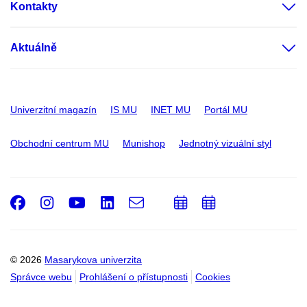
Kontakty
Aktuálně
Univerzitní magazín
IS MU
INET MU
Portál MU
Obchodní centrum MU
Munishop
Jednotný vizuální styl
Facebook
Instagram
Youtube
LinkedIn
e-
Přidat
Přidat
Email
mail
do
do
kalendáře
kalendáře
© 2026
Masarykova univerzita
Správce webu
Prohlášení o přístupnosti
Cookies