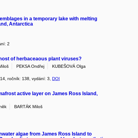
semblages in a temporary lake with melting
and, Antarctica
ání: 2
host of herbaceaous plant viruses?
iloš
PEKSA Ondřej
KUBEŠOVÁ Olga
014, ročník: 138, vydání: 3,
DOI
rmafrost active layer on James Ross Island,
něk
BARTÁK Miloš
shwater algae from James Ross Island to