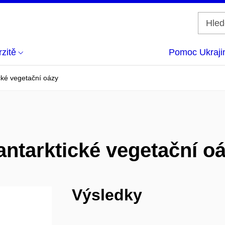
zitě
Pomoc Ukraji
cké vegetační oázy
antarktické vegetační o
Výsledky