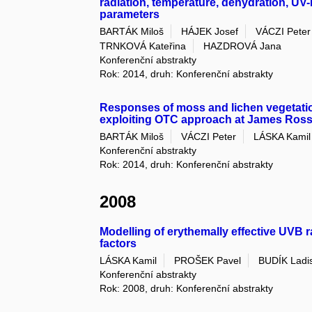
radiation, temperature, dehydration, UV
parameters
BARTÁK Miloš
HÁJEK Josef
VÁCZI Peter
TRNKOVÁ Kateřina
HAZDROVÁ Jana
Konferenční abstrakty
Rok: 2014, druh: Konferenční abstrakty
Responses of moss and lichen vegetati
exploiting OTC approach at James Ross 
BARTÁK Miloš
VÁCZI Peter
LÁSKA Kamil
Konferenční abstrakty
Rok: 2014, druh: Konferenční abstrakty
2008
Modelling of erythemally effective UVB 
factors
LÁSKA Kamil
PROŠEK Pavel
BUDÍK Ladi
Konferenční abstrakty
Rok: 2008, druh: Konferenční abstrakty