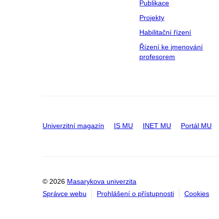
Publikace
Projekty
Habilitační řízení
Řízení ke jmenování
profesorem
Univerzitní magazín
IS MU
INET MU
Portál MU
© 2026
Masarykova univerzita
Správce webu
Prohlášení o přístupnosti
Cookies