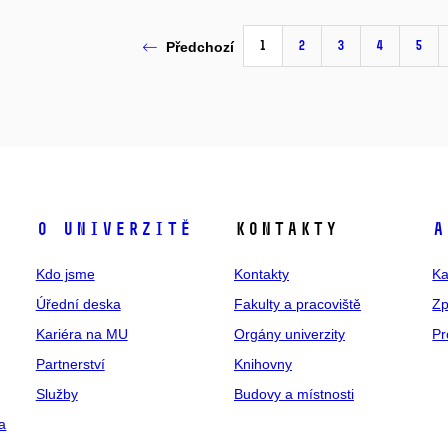
1
2
3
4
5
Předchozí
O univerzitě
Kontakty
A
Kdo jsme
Kontakty
Ka
Úřední deska
Fakulty a pracoviště
Zp
Kariéra na MU
Orgány univerzity
Pr
Partnerství
Knihovny
Služby
Budovy a místnosti
a