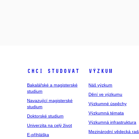
Chci studovat
Výzkum
Bakalářské a magisterské
Náš výzkum
studium
Dění ve výzkumu
Navazující magisterské
Výzkumné úspěchy
studium
Výzkumná témata
Doktorské studium
Výzkumná infrastruktura
Univerzita na celý život
Mezinárodní vědecká rad
E-přihláška