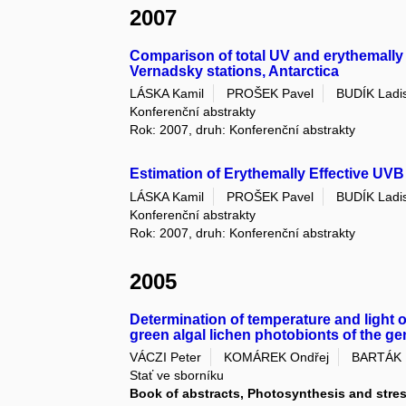
2007
Comparison of total UV and erythemally 
Vernadsky stations, Antarctica
LÁSKA Kamil
PROŠEK Pavel
BUDÍK Ladi
Konferenční abstrakty
Rok: 2007, druh: Konferenční abstrakty
Estimation of Erythemally Effective UVB
LÁSKA Kamil
PROŠEK Pavel
BUDÍK Ladi
Konferenční abstrakty
Rok: 2007, druh: Konferenční abstrakty
2005
Determination of temperature and light o
green algal lichen photobionts of the g
VÁCZI Peter
KOMÁREK Ondřej
BARTÁK 
Stať ve sborníku
Book of abstracts, Photosynthesis and stre