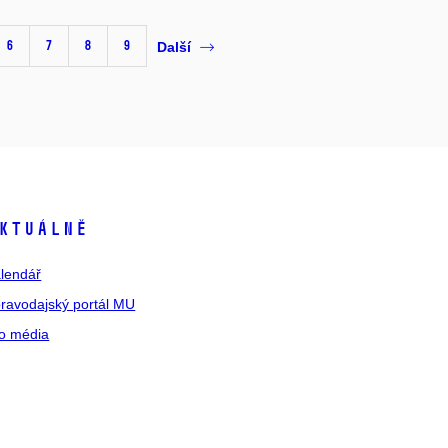
6
7
8
9
Další
ktuálně
lendář
ravodajský portál MU
o média