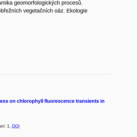
ynamika geomorfologických procesů.
břežních vegetačních oáz. Ekologie
ress on chlorophyll fluorescence transients in
ání: 1,
DOI