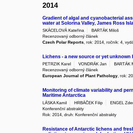
2014
Gradient of algal and cyanobacterial as
water at Solorina Valley, James Ross Isl
SKÁCELOVÁ Kateřina
BARTÁK Miloš
Recenzovaný odborný článek
Czech Polar Reports
, rok: 2014, ročník: 4, vyd
Lichens - a new source or yet unknown 
PETRZIK Karel
VONDRÁK Jan
BARTÁK M
Recenzovaný odborný článek
European Journal of Plant Pathology
, rok: 2
Monitoring of climate variability and pe
Maritime Antarctica
LÁSKA Kamil
HRBÁČEK Filip
ENGEL Zde
Konferenční abstrakty
Rok: 2014, druh: Konferenční abstrakty
Resistance of Antarctic lichens and fre