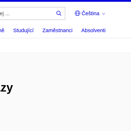
Čeština
Hledej
...
ně
Studující
Zaměstnanci
Absolventi
ázy