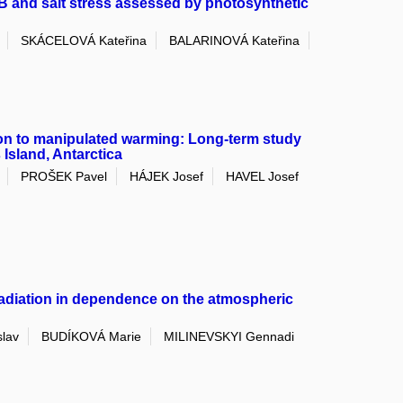
-B and salt stress assessed by photosynthetic
SKÁCELOVÁ Kateřina
BALARINOVÁ Kateřina
on to manipulated warming: Long-term study
Island, Antarctica
PROŠEK Pavel
HÁJEK Josef
HAVEL Josef
radiation in dependence on the atmospheric
slav
BUDÍKOVÁ Marie
MILINEVSKYI Gennadi