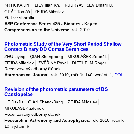
KRTIČKA Jiří
ILIEV Ilian Kh.
KUDRYAVTSEV Dmitrij O.
GRÁF Tomáš
ZEJDA Miloslav
Stať ve sborníku
ASP Conference Series 435 - Binaries - Key to
Comprehension to the Universe
, rok: 2010
Photometric Study of the Very Short Period Shallow
Contact Binary DD Comae Berenices
ZHU Liying
QIAN Shengbang
MIKULÁŠEK Zdeněk
ZEJDA Miloslav
ZVĚŘINA Pavel
DIETHELM Roger
Recenzovaný odborný článek
Astronomical Journal
, rok: 2010, ročník: 140, vydání: 1,
DOI
Revision of the photometric parameters of BS
Cassiopeiae
HE Jia-Jia
QIAN Sheng-Bang
ZEJDA Miloslav
MIKULÁŠEK Zdeněk
Recenzovaný odborný článek
Research in Astronomy and Astrophysics
, rok: 2010, ročník:
10, vydání: 6