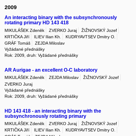
2009
An interacting binary with the subsynchronously
rotating primary HD 143 418
MIKULÁŠEK Zdeněk
ZVERKO Juraj
ŽIŽNOVSKÝ Jozef
KRTIČKA Jiří
ILIEV Ilian Kh.
KUDRYAVTSEV Dmitry O.
GRÁF Tomáš
ZEJDA Miloslav
Vyžádané přednášky
Rok: 2009, druh: Vyžádané přednášky
AR Aurigae - an excellent O-C laboratory
MIKULÁŠEK Zdeněk
ZEJDA Miloslav
ŽIŽNOVSKÝ Jozef
ZVERKO Juraj
Vyžádané přednášky
Rok: 2009, druh: Vyžádané přednášky
HD 143 418 - an interacting binary with the
subsynchronously rotating primary
MIKULÁŠEK Zdeněk
ZVERKO Juraj
ŽIŽNOVSKÝ Jozef
KRTIČKA Jiří
ILIEV Ilian Kh.
KUDRYAVTSEV Dmitry O.