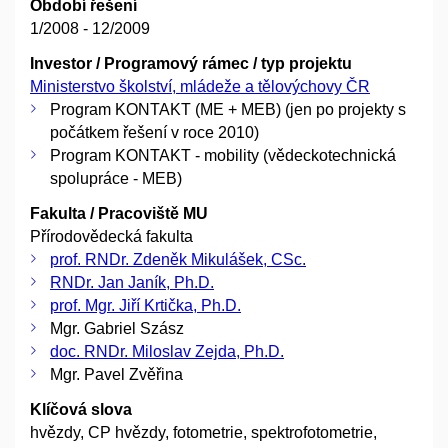
Období řešení
1/2008 - 12/2009
Investor / Programový rámec / typ projektu
Ministerstvo školství, mládeže a tělovýchovy ČR
Program KONTAKT (ME + MEB) (jen po projekty s
počátkem řešení v roce 2010)
Program KONTAKT - mobility (vědeckotechnická
spolupráce - MEB)
Fakulta / Pracoviště MU
Přírodovědecká fakulta
prof. RNDr. Zdeněk Mikulášek, CSc.
RNDr. Jan Janík, Ph.D.
prof. Mgr. Jiří Krtička, Ph.D.
Mgr. Gabriel Szász
doc. RNDr. Miloslav Zejda, Ph.D.
Mgr. Pavel Zvěřina
Klíčová slova
hvězdy, CP hvězdy, fotometrie, spektrofotometrie,