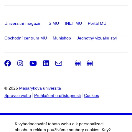
Univerzitní magazín
IS MU
INET MU
Portál MU
Obchodní centrum MU
Munishop
Jednotný vizuální styl
Facebook
Instagram
Youtube
LinkedIn
e-
Přidat
Přidat
Email
mail
do
do
kalendáře
kalendáře
© 2026
Masarykova univerzita
Správce webu
Prohlášení o přístupnosti
Cookies
K vyhodnocování tohoto webu a k personalizaci
obsahu a reklam používáme soubory cookies. Když