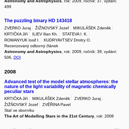
Astronomy and Astrophysics
, rok: 2009, ročník: 37, vydání:
499
The puzzling binary HD 143418
ZVERKO Juraj
ŽIŽNOVSKÝ Jozef
MIKULÁŠEK Zdeněk
KRTIČKA Jiří
ILIEV Ilian Kh.
STATEVA I. K.
ROMANYUK Iosif I.
KUDRYAVTSEV Dmitry O.
Recenzovaný odborný článek
Astronomy and Astrophysics
, rok: 2009, ročník: 39, vydání:
506,
DOI
2008
Advanced test of the model stellar atmospheres: the
nature of the light variability of magnetic chemically
peculiar stars
KRTIČKA Jiří
MIKULÁŠEK Zdeněk
ZVERKO Juraj
ŽIŽŇOVSKÝ Jozef
ZVĚŘINA Pavel
Stať ve sborníku
The Art of Modelling Stars in the 21st Century
, rok: 2008