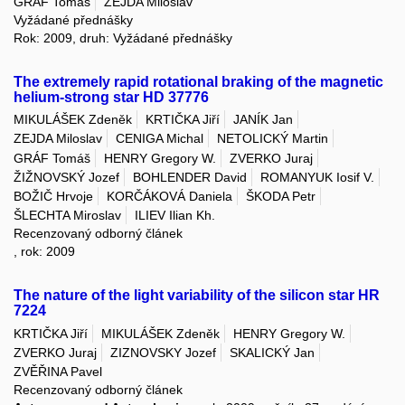
GRÁF Tomáš
ZEJDA Miloslav
Vyžádané přednášky
Rok: 2009, druh: Vyžádané přednášky
The extremely rapid rotational braking of the magnetic
helium-strong star HD 37776
MIKULÁŠEK Zdeněk
KRTIČKA Jiří
JANÍK Jan
ZEJDA Miloslav
CENIGA Michal
NETOLICKÝ Martin
GRÁF Tomáš
HENRY Gregory W.
ZVERKO Juraj
ŽIŽNOVSKÝ Jozef
BOHLENDER David
ROMANYUK Iosif V.
BOŽIČ Hrvoje
KORČÁKOVÁ Daniela
ŠKODA Petr
ŠLECHTA Miroslav
ILIEV Ilian Kh.
Recenzovaný odborný článek
, rok: 2009
The nature of the light variability of the silicon star HR
7224
KRTIČKA Jiří
MIKULÁŠEK Zdeněk
HENRY Gregory W.
ZVERKO Juraj
ZIZNOVSKY Jozef
SKALICKÝ Jan
ZVĚŘINA Pavel
Recenzovaný odborný článek