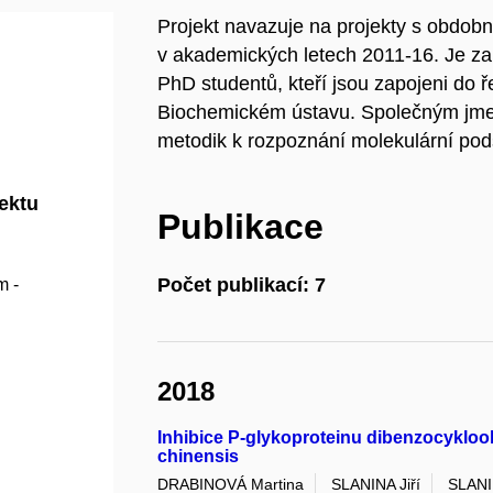
Projekt navazuje na projekty s obdo
v akademických letech 2011-16. Je z
PhD studentů, kteří jsou zapojeni do
Biochemickém ústavu. Společným jme
metodik k rozpoznání molekulární po
jektu
Publikace
Počet publikací: 7
m -
2018
Inhibice P-glykoproteinu dibenzocykloo
chinensis
DRABINOVÁ Martina
SLANINA Jiří
SLANI