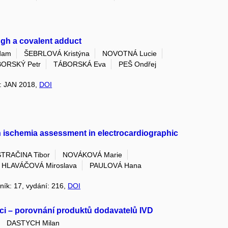
gh a covalent adduct
dam
ŠEBRLOVÁ Kristýna
NOVOTNÁ Lucie
ORSKÝ Petr
TÁBORSKÁ Eva
PEŠ Ondřej
ní: JAN 2018,
DOI
on ischemia assessment in electrocardiographic
STRAČINA Tibor
NOVÁKOVÁ Marie
HLAVÁČOVÁ Miroslava
PAULOVÁ Hana
čník: 17, vydání: 216,
DOI
kci – porovnání produktů dodavatelů IVD
DASTYCH Milan