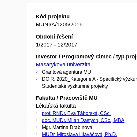
Kód projektu
MUNI/A/1205/2016
Období řešení
1/2017 - 12/2017
Investor / Programový rámec / typ pro
Masarykova univerzita
Grantová agentura MU
DO R. 2020_Kategorie A - Specifický výzku
Studentské výzkumné projekty
Fakulta / Pracoviště MU
Lékařská fakulta
prof. RNDr. Eva Táborská, CSc.
doc. MUDr. Milan Dastych, CSc., MBA
Mgr. Martina Drabinová
MUDr. Miroslava Hlaváčová, Ph.D.