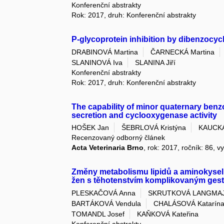
Konferenční abstrakty
Rok: 2017, druh: Konferenční abstrakty
P-glycoprotein inhibition by dibenzocy
DRABINOVÁ Martina
ČARNECKÁ Martina
SLANINOVÁ Iva
SLANINA Jiří
Konferenční abstrakty
Rok: 2017, druh: Konferenční abstrakty
The capability of minor quaternary benz
secretion and cyclooxygenase activity
HOŠEK Jan
ŠEBRLOVÁ Kristýna
KAUCKÁ
Recenzovaný odborný článek
Acta Veterinaria Brno
, rok: 2017, ročník: 86, v
Změny metabolismu lipidů a aminokysel
žen s těhotenstvím komplikovaným ges
PLESKAČOVÁ Anna
SKRUTKOVÁ LANGMAJ
BARTÁKOVÁ Vendula
CHALÁSOVÁ Katarín
TOMANDL Josef
KAŇKOVÁ Kateřina