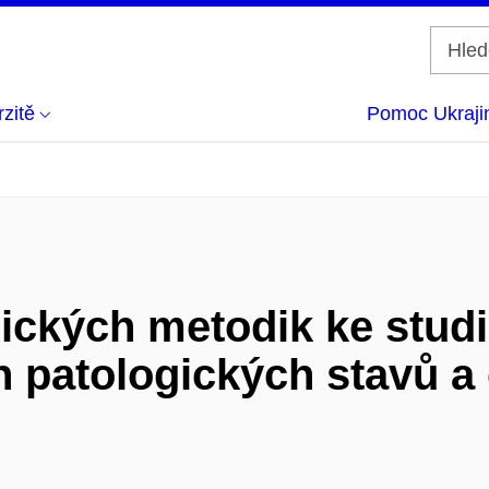
zitě
Pomoc Ukraji
ických metodik ke studi
h patologických stavů 