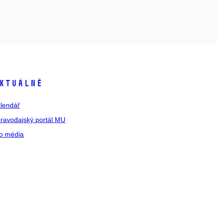
ktuálně
lendář
ravodajský portál MU
o média