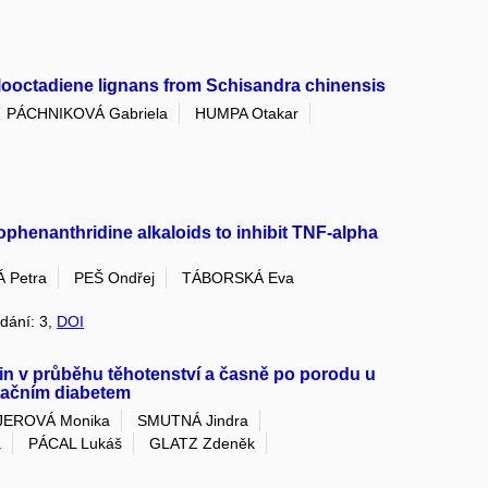
clooctadiene lignans from Schisandra chinensis
PÁCHNIKOVÁ Gabriela
HUMPA Otakar
ophenanthridine alkaloids to inhibit TNF-alpha
 Petra
PEŠ Ondřej
TÁBORSKÁ Eva
ydání: 3,
DOI
in v průběhu těhotenství a časně po porodu u
tačním diabetem
EROVÁ Monika
SMUTNÁ Jindra
a
PÁCAL Lukáš
GLATZ Zdeněk