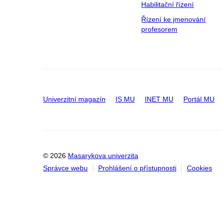
Habilitační řízení
Řízení ke jmenování
profesorem
Univerzitní magazín
IS MU
INET MU
Portál MU
© 2026
Masarykova univerzita
Správce webu
Prohlášení o přístupnosti
Cookies