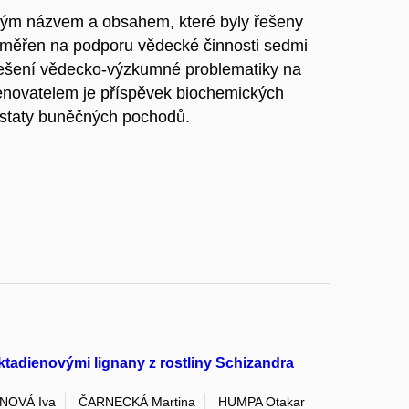
bným názvem a obsahem, které byly řešeny
aměřen na podporu vědecké činnosti sedmi
 řešení vědecko-výzkumné problematiky na
novatelem je příspěvek biochemických
dstaty buněčných pochodů.
ktadienovými lignany z rostliny Schizandra
NOVÁ Iva
ČARNECKÁ Martina
HUMPA Otakar