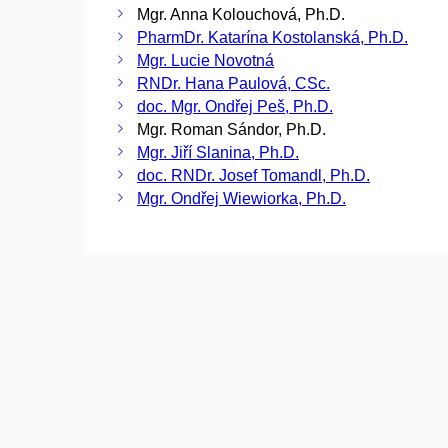
Mgr. Anna Kolouchová, Ph.D.
PharmDr. Katarína Kostolanská, Ph.D.
Mgr. Lucie Novotná
RNDr. Hana Paulová, CSc.
doc. Mgr. Ondřej Peš, Ph.D.
Mgr. Roman Sándor, Ph.D.
Mgr. Jiří Slanina, Ph.D.
doc. RNDr. Josef Tomandl, Ph.D.
Mgr. Ondřej Wiewiorka, Ph.D.