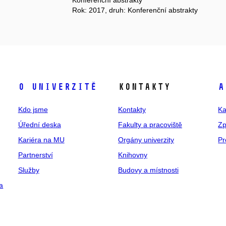
Konferenční abstrakty
Rok: 2017, druh: Konferenční abstrakty
O univerzitě
Kontakty
A
Kdo jsme
Kontakty
Ka
Úřední deska
Fakulty a pracoviště
Zp
Kariéra na MU
Orgány univerzity
Pr
Partnerství
Knihovny
Služby
Budovy a místnosti
a