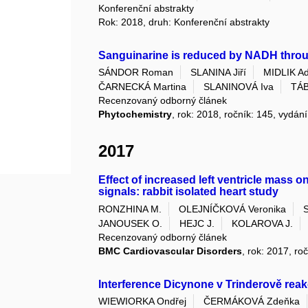
Konferenční abstrakty
Rok: 2018, druh: Konferenční abstrakty
Sanguinarine is reduced by NADH throu
SÁNDOR Roman
SLANINA Jiří
MIDLIK A
ČARNECKÁ Martina
SLANINOVÁ Iva
TÁB
Recenzovaný odborný článek
Phytochemistry
, rok: 2018, ročník: 145, vydá
2017
Effect of increased left ventricle mass 
signals: rabbit isolated heart study
RONZHINA M.
OLEJNÍČKOVÁ Veronika
JANOUSEK O.
HEJC J.
KOLAROVA J.
Recenzovaný odborný článek
BMC Cardiovascular Disorders
, rok: 2017, ro
Interference Dicynone v Trinderově rea
WIEWIORKA Ondřej
ČERMÁKOVÁ Zdeňka