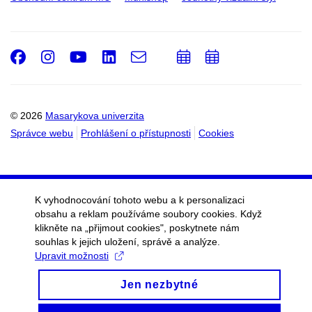
Facebook
Instagram
Youtube
LinkedIn
e-
Přidat
Přidat
Email
mail
do
do
kalendáře
kalendáře
© 2026
Masarykova univerzita
Správce webu
Prohlášení o přístupnosti
Cookies
K vyhodnocování tohoto webu a k personalizaci
obsahu a reklam používáme soubory cookies. Když
klikněte na „přijmout cookies", poskytnete nám
souhlas k jejich uložení, správě a analýze.
Upravit možnosti
Jen nezbytné