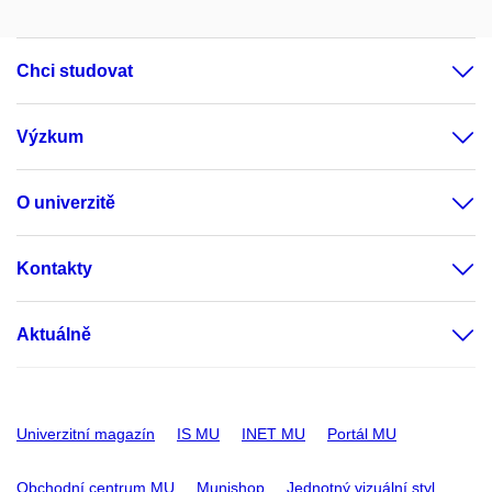
Chci studovat
Výzkum
O univerzitě
Kontakty
Aktuálně
Univerzitní magazín
IS MU
INET MU
Portál MU
Obchodní centrum MU
Munishop
Jednotný vizuální styl