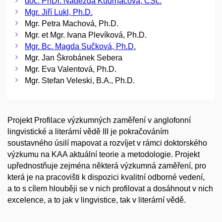
doc. PhDr. Naděžda Kudrnáčová, CSc.
Mgr. Jiří Lukl, Ph.D.
Mgr. Petra Machová, Ph.D.
Mgr. et Mgr. Ivana Plevíková, Ph.D.
Mgr. Bc. Magda Sučková, Ph.D.
Mgr. Jan Škrobánek Sebera
Mgr. Eva Valentová, Ph.D.
Mgr. Stefan Veleski, B.A., Ph.D.
Projekt Profilace výzkumných zaměření v anglofonní
lingvistické a literární vědě III je pokračováním
soustavného úsilí mapovat a rozvíjet v rámci doktorského
výzkumu na KAA aktuální teorie a metodologie. Projekt
upřednostňuje zejména některá výzkumná zaměření, pro
která je na pracovišti k dispozici kvalitní odborné vedení,
a to s cílem hlouběji se v nich profilovat a dosáhnout v nich
excelence, a to jak v lingvistice, tak v literární vědě.