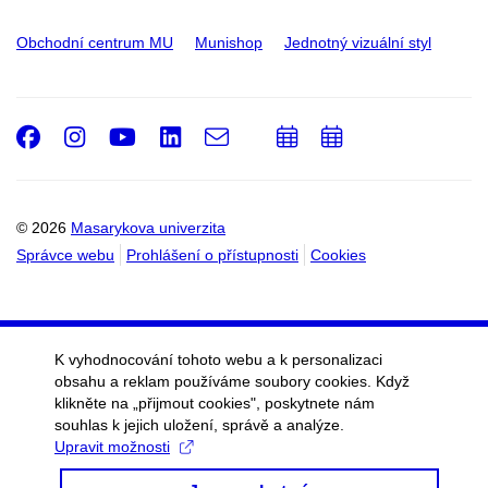
Obchodní centrum MU
Munishop
Jednotný vizuální styl
Facebook
Instagram
Youtube
LinkedIn
e-
Přidat
Přidat
Email
mail
do
do
kalendáře
kalendáře
© 2026
Masarykova univerzita
Správce webu
Prohlášení o přístupnosti
Cookies
K vyhodnocování tohoto webu a k personalizaci
obsahu a reklam používáme soubory cookies. Když
klikněte na „přijmout cookies", poskytnete nám
souhlas k jejich uložení, správě a analýze.
Upravit možnosti