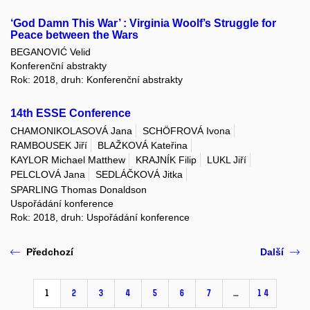
‘God Damn This War’ : Virginia Woolf’s Struggle for
Peace between the Wars
BEGANOVIĆ Velid
Konferenční abstrakty
Rok: 2018, druh: Konferenční abstrakty
14th ESSE Conference
CHAMONIKOLASOVÁ Jana
SCHÖFROVÁ Ivona
RAMBOUSEK Jiří
BLAŽKOVÁ Kateřina
KAYLOR Michael Matthew
KRAJNÍK Filip
LUKL Jiří
PELCLOVÁ Jana
SEDLÁČKOVÁ Jitka
SPARLING Thomas Donaldson
Uspořádání konference
Rok: 2018, druh: Uspořádání konference
Předchozí
Další
1
2
3
4
5
6
7
…
14