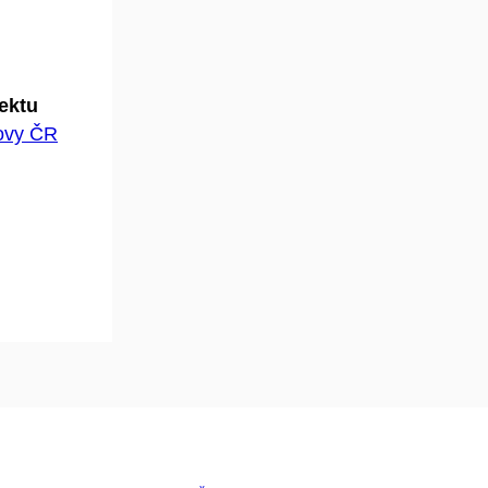
jektu
hovy ČR