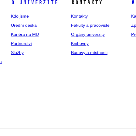
O univerzitě
Kontakty
A
Kdo jsme
Kontakty
Ka
Úřední deska
Fakulty a pracoviště
Zp
Kariéra na MU
Orgány univerzity
Pr
Partnerství
Knihovny
Služby
Budovy a místnosti
a