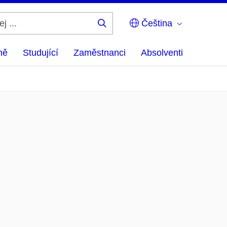
Čeština
Hledej
...
ně
Studující
Zaměstnanci
Absolventi