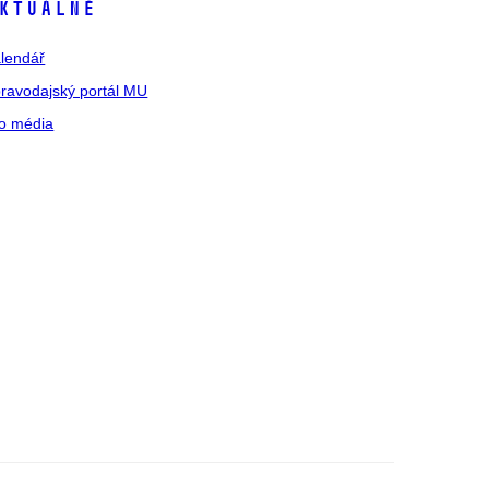
ktuálně
lendář
ravodajský portál MU
o média