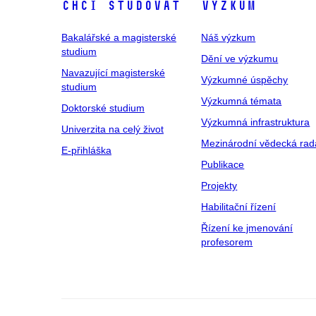
Chci studovat
Výzkum
Bakalářské a magisterské
Náš výzkum
studium
Dění ve výzkumu
Navazující magisterské
Výzkumné úspěchy
studium
Výzkumná témata
Doktorské studium
Výzkumná infrastruktura
Univerzita na celý život
Mezinárodní vědecká rad
E-přihláška
Publikace
Projekty
Habilitační řízení
Řízení ke jmenování
profesorem