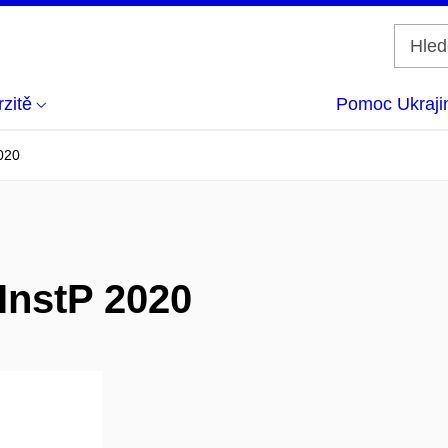
zitě
Pomoc Ukraji
2020
 InstP 2020