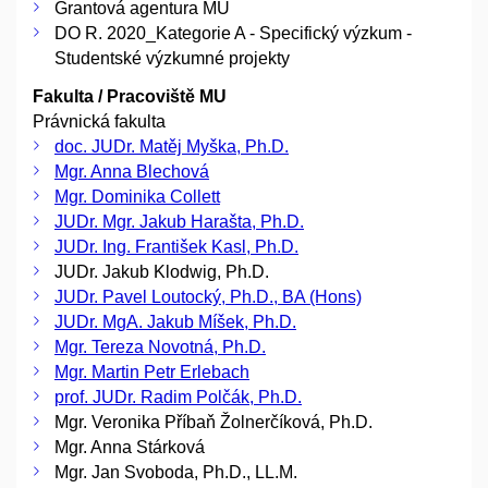
Grantová agentura MU
DO R. 2020_Kategorie A - Specifický výzkum -
Studentské výzkumné projekty
Fakulta / Pracoviště MU
Právnická fakulta
doc. JUDr. Matěj Myška, Ph.D.
Mgr. Anna Blechová
Mgr. Dominika Collett
JUDr. Mgr. Jakub Harašta, Ph.D.
JUDr. Ing. František Kasl, Ph.D.
JUDr. Jakub Klodwig, Ph.D.
JUDr. Pavel Loutocký, Ph.D., BA (Hons)
JUDr. MgA. Jakub Míšek, Ph.D.
Mgr. Tereza Novotná, Ph.D.
Mgr. Martin Petr Erlebach
prof. JUDr. Radim Polčák, Ph.D.
Mgr. Veronika Příbaň Žolnerčíková, Ph.D.
Mgr. Anna Stárková
Mgr. Jan Svoboda, Ph.D., LL.M.