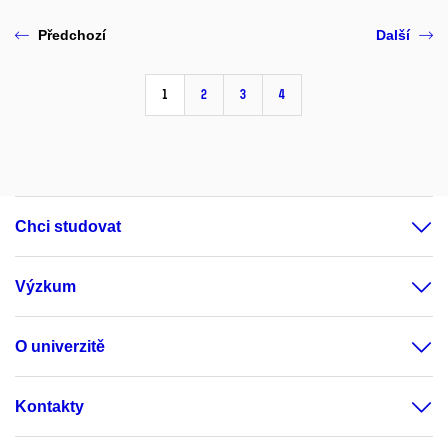
Předchozí
Další
1
2
3
4
Chci studovat
Výzkum
O univerzitě
Kontakty