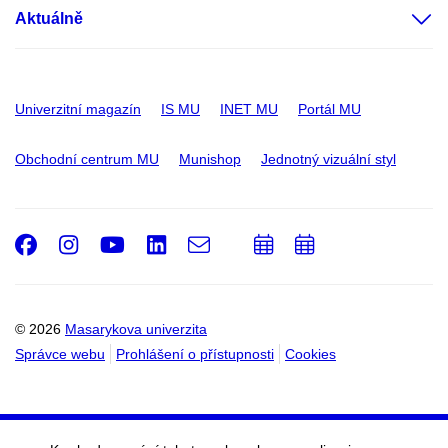
Aktuálně
Univerzitní magazín
IS MU
INET MU
Portál MU
Obchodní centrum MU
Munishop
Jednotný vizuální styl
Facebook
Instagram
Youtube
LinkedIn
e-
Přidat
Přidat
Email
mail
do
do
kalendáře
kalendáře
© 2026
Masarykova univerzita
Správce webu
Prohlášení o přístupnosti
Cookies