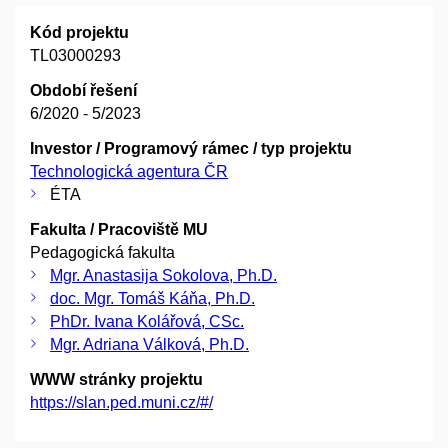
Kód projektu
TL03000293
Období řešení
6/2020 - 5/2023
Investor / Programový rámec / typ projektu
Technologická agentura ČR
ÉTA
Fakulta / Pracoviště MU
Pedagogická fakulta
Mgr. Anastasija Sokolova, Ph.D.
doc. Mgr. Tomáš Káňa, Ph.D.
PhDr. Ivana Kolářová, CSc.
Mgr. Adriana Válková, Ph.D.
WWW stránky projektu
https://slan.ped.muni.cz/#/