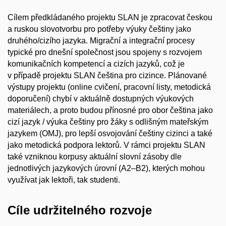
Cílem předkládaného projektu SLAN je zpracovat českou
a ruskou slovotvorbu pro potřeby výuky češtiny jako
druhého/cizího jazyka. Migrační a integrační procesy
typické pro dnešní společnost jsou spojeny s rozvojem
komunikačních kompetencí a cizích jazyků, což je
v případě projektu SLAN čeština pro cizince. Plánované
výstupy projektu (online cvičení, pracovní listy, metodická
doporučení) chybí v aktuálně dostupných výukových
materiálech, a proto budou přínosné pro obor čeština jako
cizí jazyk / výuka češtiny pro žáky s odlišným mateřským
jazykem (OMJ), pro lepší osvojování češtiny cizinci a také
jako metodická podpora lektorů. V rámci projektu SLAN
také vzniknou korpusy aktuální slovní zásoby dle
jednotlivých jazykových úrovní (A2–B2), kterých mohou
využívat jak lektoři, tak studenti.
Cíle udržitelného rozvoje