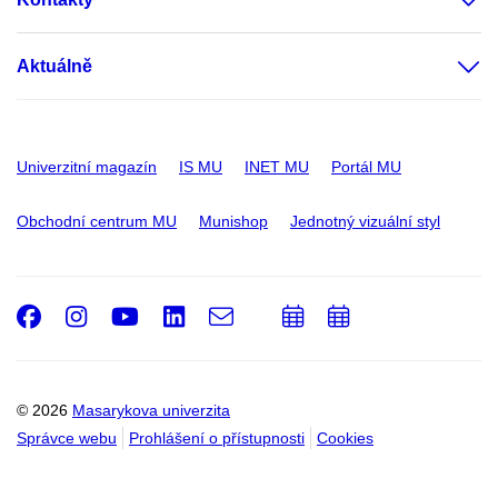
Aktuálně
Univerzitní magazín
IS MU
INET MU
Portál MU
Obchodní centrum MU
Munishop
Jednotný vizuální styl
Facebook
Instagram
Youtube
LinkedIn
e-
Přidat
Přidat
Email
mail
do
do
kalendáře
kalendáře
© 2026
Masarykova univerzita
Správce webu
Prohlášení o přístupnosti
Cookies