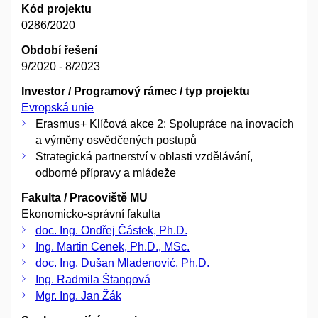
Kód projektu
0286/2020
Období řešení
9/2020 - 8/2023
Investor / Programový rámec / typ projektu
Evropská unie
Erasmus+ Klíčová akce 2: Spolupráce na inovacích
a výměny osvědčených postupů
Strategická partnerství v oblasti vzdělávání,
odborné přípravy a mládeže
Fakulta / Pracoviště MU
Ekonomicko-správní fakulta
doc. Ing. Ondřej Částek, Ph.D.
Ing. Martin Cenek, Ph.D., MSc.
doc. Ing. Dušan Mladenović, Ph.D.
Ing. Radmila Štangová
Mgr. Ing. Jan Žák