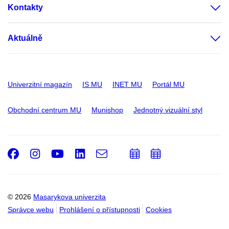
Kontakty
Aktuálně
Univerzitní magazín
IS MU
INET MU
Portál MU
Obchodní centrum MU
Munishop
Jednotný vizuální styl
Facebook
Instagram
Youtube
LinkedIn
e-
Přidat
Přidat
Email
mail
do
do
kalendáře
kalendáře
© 2026
Masarykova univerzita
Správce webu
Prohlášení o přístupnosti
Cookies