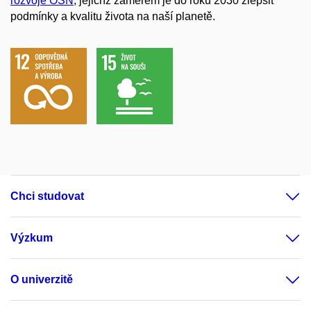
rozvoje OSN
, jejichž záměrem je do roku 2030 zlepšit
podmínky a kvalitu života na naší planetě.
Chci studovat
Výzkum
O univerzitě