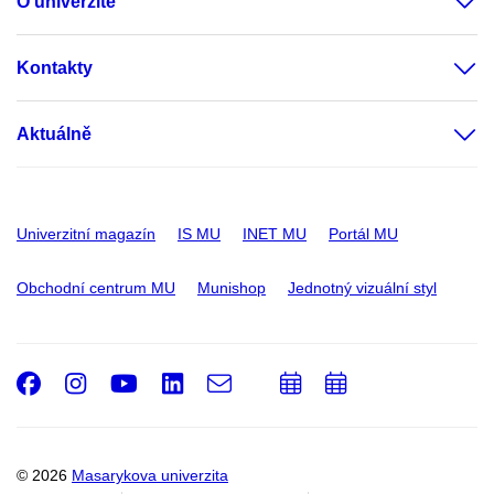
O univerzitě
Kontakty
Aktuálně
Univerzitní magazín
IS MU
INET MU
Portál MU
Obchodní centrum MU
Munishop
Jednotný vizuální styl
Facebook
Instagram
Youtube
LinkedIn
e-
Přidat
Přidat
Email
mail
do
do
kalendáře
kalendáře
© 2026
Masarykova univerzita