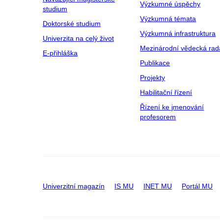
Výzkumné úspěchy
studium
Výzkumná témata
Doktorské studium
Výzkumná infrastruktura
Univerzita na celý život
Mezinárodní vědecká rad
E-přihláška
Publikace
Projekty
Habilitační řízení
Řízení ke jmenování
profesorem
Univerzitní magazín
IS MU
INET MU
Portál MU