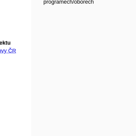
programech/oborech
jektu
hovy ČR