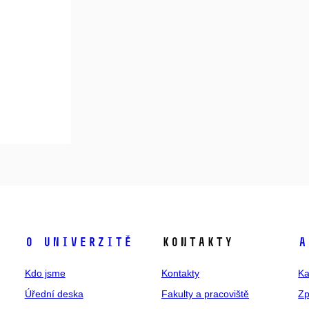
O univerzitě
Kontakty
A
Kdo jsme
Kontakty
Ka
Úřední deska
Fakulty a pracoviště
Zp