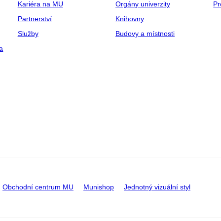
Kariéra na MU
Orgány univerzity
Pr
Partnerství
Knihovny
Služby
Budovy a místnosti
a
Obchodní centrum MU
Munishop
Jednotný vizuální styl