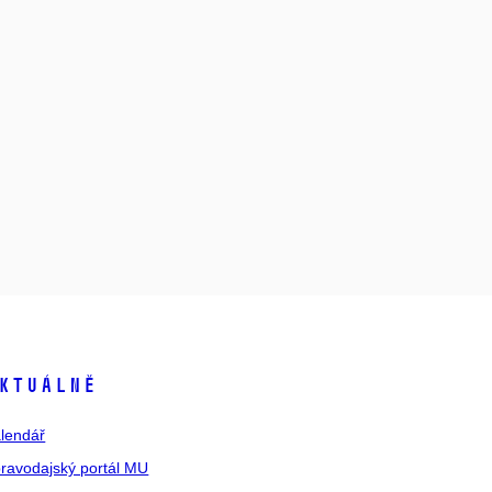
ktuálně
lendář
ravodajský portál MU