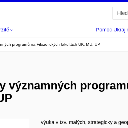
zitě
Pomoc Ukraji
mných programů na Filozofických fakultách UK, MU, UP
ky významných programů
 UP
výuka v tzv. malých, strategicky a geo