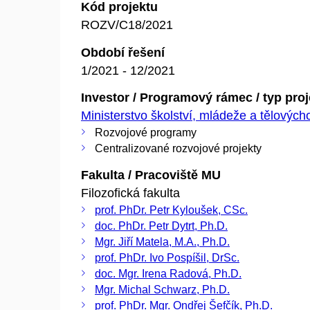
Kód projektu
ROZV/C18/2021
Období řešení
1/2021 - 12/2021
Investor / Programový rámec / typ pro
Ministerstvo školství, mládeže a tělovýc
Rozvojové programy
Centralizované rozvojové projekty
Fakulta / Pracoviště MU
Filozofická fakulta
prof. PhDr. Petr Kyloušek, CSc.
doc. PhDr. Petr Dytrt, Ph.D.
Mgr. Jiří Matela, M.A., Ph.D.
prof. PhDr. Ivo Pospíšil, DrSc.
doc. Mgr. Irena Radová, Ph.D.
Mgr. Michal Schwarz, Ph.D.
prof. PhDr. Mgr. Ondřej Šefčík, Ph.D.