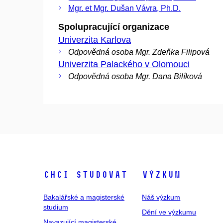
Mgr. et Mgr. Dušan Vávra, Ph.D.
Spolupracující organizace
Univerzita Karlova
Odpovědná osoba Mgr. Zdeňka Filipová
Univerzita Palackého v Olomouci
Odpovědná osoba Mgr. Dana Bilíková
Chci studovat
Výzkum
Bakalářské a magisterské
Náš výzkum
studium
Dění ve výzkumu
Navazující magisterské