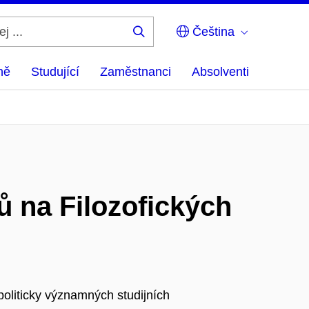
Čeština
Hledej
...
ně
Studující
Zaměstnanci
Absolventi
 na Filozofických
politicky významných studijních