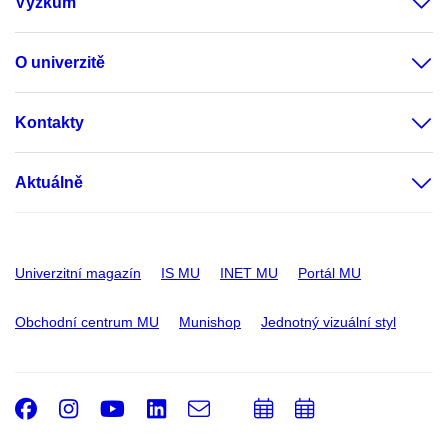
Výzkum
O univerzitě
Kontakty
Aktuálně
Univerzitní magazín
IS MU
INET MU
Portál MU
Obchodní centrum MU
Munishop
Jednotný vizuální styl
Facebook
Instagram
Youtube
LinkedIn
e-
Přidat
Přidat
Email
mail
do
do