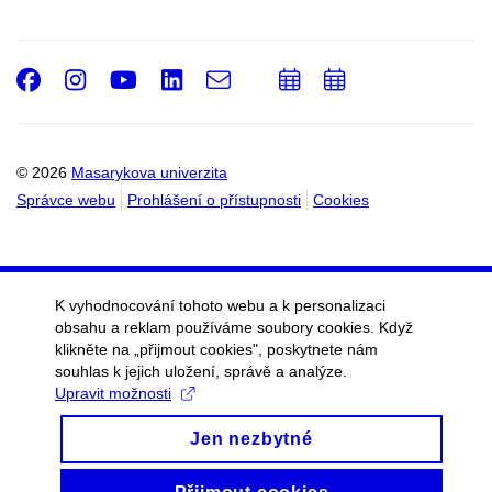
Facebook
Instagram
Youtube
LinkedIn
e-
Přidat
Přidat
Email
mail
do
do
kalendáře
kalendáře
© 2026
Masarykova univerzita
Správce webu
Prohlášení o přístupnosti
Cookies
K vyhodnocování tohoto webu a k personalizaci
obsahu a reklam používáme soubory cookies. Když
klikněte na „přijmout cookies", poskytnete nám
souhlas k jejich uložení, správě a analýze.
Upravit možnosti
Jen nezbytné