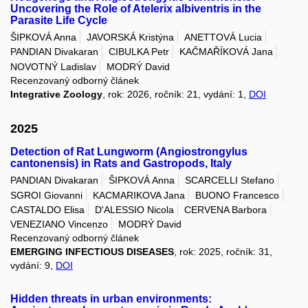
Uncovering the Role of Atelerix albiventris in the
Parasite Life Cycle
ŠIPKOVÁ Anna
JAVORSKÁ Kristýna
ANETTOVÁ Lucia
PANDIAN Divakaran
CIBULKA Petr
KAČMAŘÍKOVÁ Jana
NOVOTNÝ Ladislav
MODRÝ David
Recenzovaný odborný článek
Integrative Zoology
, rok: 2026, ročník: 21, vydání: 1,
DOI
2025
Detection of Rat Lungworm (Angiostrongylus
cantonensis) in Rats and Gastropods, Italy
PANDIAN Divakaran
ŠIPKOVÁ Anna
SCARCELLI Stefano
SGROI Giovanni
KACMARIKOVA Jana
BUONO Francesco
CASTALDO Elisa
D'ALESSIO Nicola
CERVENA Barbora
VENEZIANO Vincenzo
MODRÝ David
Recenzovaný odborný článek
EMERGING INFECTIOUS DISEASES
, rok: 2025, ročník: 31,
vydání: 9,
DOI
Hidden threats in urban environments: