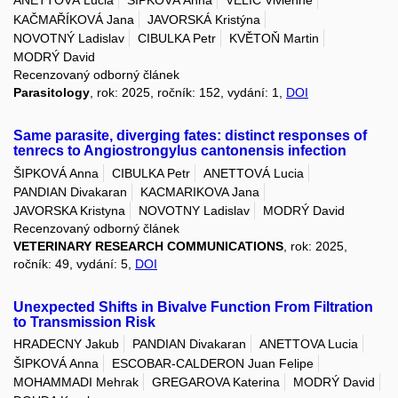
ANETTOVÁ Lucia
ŠIPKOVÁ Anna
VELIČ Vivienne
KAČMAŘÍKOVÁ Jana
JAVORSKÁ Kristýna
NOVOTNÝ Ladislav
CIBULKA Petr
KVĚTOŇ Martin
MODRÝ David
Recenzovaný odborný článek
Parasitology
, rok: 2025, ročník: 152, vydání: 1,
DOI
Same parasite, diverging fates: distinct responses of
tenrecs to Angiostrongylus cantonensis infection
ŠIPKOVÁ Anna
CIBULKA Petr
ANETTOVÁ Lucia
PANDIAN Divakaran
KACMARIKOVA Jana
JAVORSKA Kristyna
NOVOTNY Ladislav
MODRÝ David
Recenzovaný odborný článek
VETERINARY RESEARCH COMMUNICATIONS
, rok: 2025,
ročník: 49, vydání: 5,
DOI
Unexpected Shifts in Bivalve Function From Filtration
to Transmission Risk
HRADECNY Jakub
PANDIAN Divakaran
ANETTOVA Lucia
ŠIPKOVÁ Anna
ESCOBAR-CALDERON Juan Felipe
MOHAMMADI Mehrak
GREGAROVA Katerina
MODRÝ David