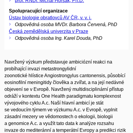
prof. RNDr. Michal Horsák, Ph.D.
Spolupracující organizace
Ústav biologie obratlovců AV ČR, v. v. i.
Odpovědná osoba MVDr. Barbora Červená, PhD
Česká zemědělská univerzita v Praze
Odpovědná osoba Ing. Karel Douda, PhD
Navržený výzkum představuje ambiciózní reakci na
probíhající invazi metastrongylidní
zoonotické hlístice Angiostrongylus cantonensis, působící
eosinofilní meningitidy člověka a zvířat, a na její nedávné
objevení se v Evropě. Navržený multidisciplinární přístup
odráží v kontextu One Health paradigmatu komplexnost
vývojového cyklu A.c. Naší hlavní ambicí je stát
se vedoucím týmem ve výzkumu A.c. v Evropě, vyplnit
zásadní mezery ve vědomostech o ekologii, biologii
a genomice A.c. a využít tato data k analýze rozsahu
invaze do mediteránní a temperátní Evropy a predikci rizik