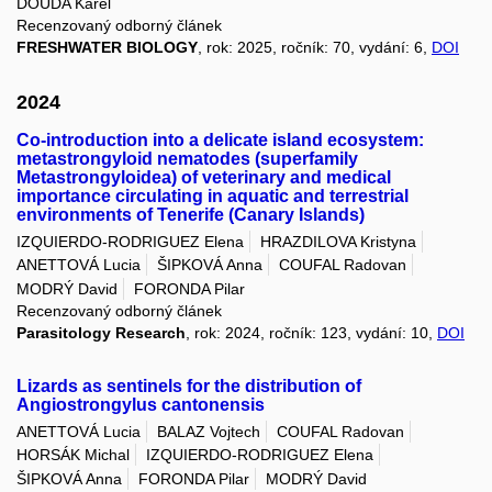
DOUDA Karel
Recenzovaný odborný článek
FRESHWATER BIOLOGY
, rok: 2025, ročník: 70, vydání: 6,
DOI
2024
Co-introduction into a delicate island ecosystem:
metastrongyloid nematodes (superfamily
Metastrongyloidea) of veterinary and medical
importance circulating in aquatic and terrestrial
environments of Tenerife (Canary Islands)
IZQUIERDO-RODRIGUEZ Elena
HRAZDILOVA Kristyna
ANETTOVÁ Lucia
ŠIPKOVÁ Anna
COUFAL Radovan
MODRÝ David
FORONDA Pilar
Recenzovaný odborný článek
Parasitology Research
, rok: 2024, ročník: 123, vydání: 10,
DOI
Lizards as sentinels for the distribution of
Angiostrongylus cantonensis
ANETTOVÁ Lucia
BALAZ Vojtech
COUFAL Radovan
HORSÁK Michal
IZQUIERDO-RODRIGUEZ Elena
ŠIPKOVÁ Anna
FORONDA Pilar
MODRÝ David