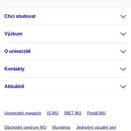
Chci studovat
Výzkum
O univerzitě
Kontakty
Aktuálně
Univerzitní magazín
IS MU
INET MU
Portál MU
Obchodní centrum MU
Munishop
Jednotný vizuální styl