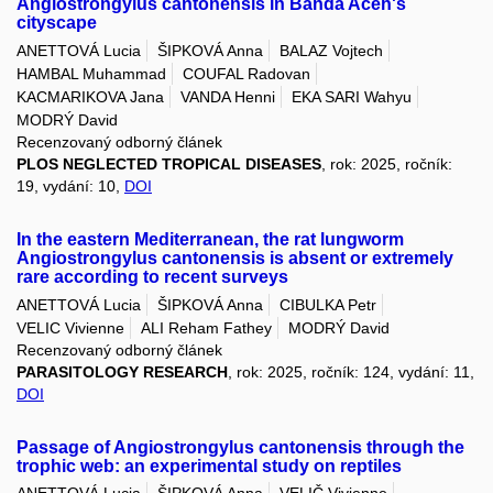
Angiostrongylus cantonensis in Banda Aceh's
cityscape
ANETTOVÁ Lucia
ŠIPKOVÁ Anna
BALAZ Vojtech
HAMBAL Muhammad
COUFAL Radovan
KACMARIKOVA Jana
VANDA Henni
EKA SARI Wahyu
MODRÝ David
Recenzovaný odborný článek
PLOS NEGLECTED TROPICAL DISEASES
, rok: 2025, ročník:
19, vydání: 10,
DOI
In the eastern Mediterranean, the rat lungworm
Angiostrongylus cantonensis is absent or extremely
rare according to recent surveys
ANETTOVÁ Lucia
ŠIPKOVÁ Anna
CIBULKA Petr
VELIC Vivienne
ALI Reham Fathey
MODRÝ David
Recenzovaný odborný článek
PARASITOLOGY RESEARCH
, rok: 2025, ročník: 124, vydání: 11,
DOI
Passage of Angiostrongylus cantonensis through the
trophic web: an experimental study on reptiles