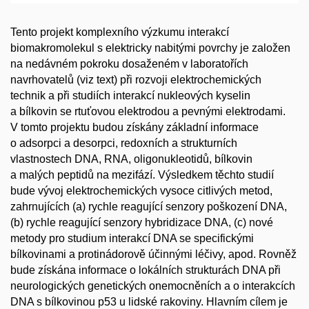
Tento projekt komplexního výzkumu interakcí
biomakromolekul s elektricky nabitými povrchy je založen
na nedávném pokroku dosaženém v laboratořích
navrhovatelů (viz text) při rozvoji elektrochemických
technik a při studiích interakcí nukleových kyselin
a bílkovin se rtuťovou elektrodou a pevnými elektrodami.
V tomto projektu budou získány základní informace
o adsorpci a desorpci, redoxních a strukturních
vlastnostech DNA, RNA, oligonukleotidů, bílkovin
a malých peptidů na mezifází. Výsledkem těchto studií
bude vývoj elektrochemických vysoce citlivých metod,
zahrnujících (a) rychle reagující senzory poškození DNA,
(b) rychle reagující senzory hybridizace DNA, (c) nové
metody pro studium interakcí DNA se specifickými
bílkovinami a protinádorově účinnými léčivy, apod. Rovněž
bude získána informace o lokálních strukturách DNA při
neurologických genetických onemocněních a o interakcích
DNA s bílkovinou p53 u lidské rakoviny. Hlavním cílem je