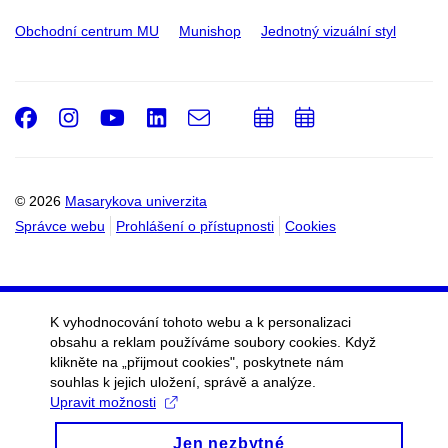
Obchodní centrum MU
Munishop
Jednotný vizuální styl
Facebook
Instagram
Youtube
LinkedIn
e-
Přidat
Přidat
Email
mail
do
do
kalendáře
kalendáře
© 2026
Masarykova univerzita
Správce webu
Prohlášení o přístupnosti
Cookies
K vyhodnocování tohoto webu a k personalizaci
obsahu a reklam používáme soubory cookies. Když
klikněte na „přijmout cookies", poskytnete nám
souhlas k jejich uložení, správě a analýze.
Upravit možnosti
Jen nezbytné