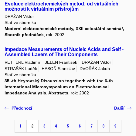
Evoluce elektrochemických metod: od virtuálních
možností k virtuálním přístrojům
DRAŽAN Viktor
Stať ve sborníku
Moderní elektrochemické metody, XXII celostátní seminář,
Sborník přednášek
, rok: 2002
Impedace Measurements of Nucleic Acids and Self -
Assembled Lavers of Their Components
VETTERL Vladimír
JELEN František
DRAŽAN Viktor
STRAŠÁK Luděk
HASOŇ Stanislav
DVOŘÁK Jakub
Stať ve sborníku
35 -th Heyrovský Discussion togetherb with the 6-th
International Microsymposium on Electrochemical
Impedance Analysis. Abstracts
, rok: 2002
Předchozí
Další
1
2
3
4
5
6
7
8
9