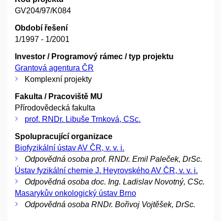
GV204/97/K084
Období řešení
1/1997 - 1/2001
Investor / Programový rámec / typ projektu
Grantová agentura ČR
Komplexní projekty
Fakulta / Pracoviště MU
Přírodovědecká fakulta
prof. RNDr. Libuše Trnková, CSc.
Spolupracující organizace
Biofyzikální ústav AV ČR, v. v. i.
Odpovědná osoba prof. RNDr. Emil Paleček, DrSc.
Ústav fyzikální chemie J. Heyrovského AV ČR, v. v. i.
Odpovědná osoba doc. Ing. Ladislav Novotný, CSc.
Masarykův onkologický ústav Brno
Odpovědná osoba RNDr. Bořivoj Vojtěšek, DrSc.