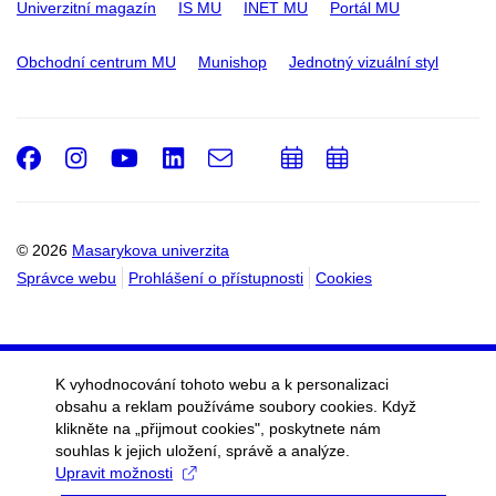
Univerzitní magazín
IS MU
INET MU
Portál MU
Obchodní centrum MU
Munishop
Jednotný vizuální styl
Facebook
Instagram
Youtube
LinkedIn
e-
Přidat
Přidat
Email
mail
do
do
kalendáře
kalendáře
© 2026
Masarykova univerzita
Správce webu
Prohlášení o přístupnosti
Cookies
K vyhodnocování tohoto webu a k personalizaci
obsahu a reklam používáme soubory cookies. Když
klikněte na „přijmout cookies", poskytnete nám
souhlas k jejich uložení, správě a analýze.
Upravit možnosti