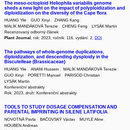
The meso-octoploid Heliophila variabilis genome
sheds a new light on the impact of polyploidization and
diploidization on the diversity of the Cape flora
HUANG Yile
GUO Xinyi
ZHANG Kang
MALÍK MANDÁKOVÁ Terezie
CHENG Feng
LYSÁK Martin
Recenzovaný odborný článek
Plant Journal
, rok: 2023, ročník: 116, vydání: 2,
DOI
The pathways of whole-genome duplications,
diploidization, and descending dysploidy in the
Biscutelleae (Brassicaceae)
HUANG Yile
ANANI Hussein
MALÍK MANDÁKOVÁ Terezie
GUO Xinyi
PORETTI Manuel
PARISOD Christian
LYSÁK Martin
Konferenční abstrakty
Rok: 2023, druh: Konferenční abstrakty
TOOLS TO STUDY DOSAGE COMPENSATION AND
PARENTAL IMPRINTING IN SILENE LATIFOLIA
NOVOTNÁ Pavla
BAČOVSKÝ Václav
MUYLE Aline
HOUBEN Andreas