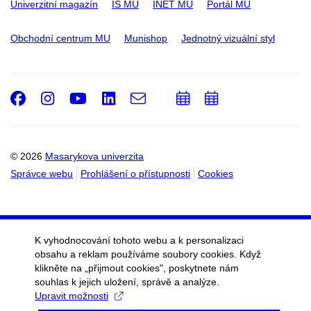
Univerzitní magazín
IS MU
INET MU
Portál MU
Obchodní centrum MU
Munishop
Jednotný vizuální styl
Facebook
Instagram
Youtube
LinkedIn
e-
Přidat
Přidat
Email
mail
do
do
kalendáře
kalendáře
© 2026
Masarykova univerzita
Správce webu
Prohlášení o přístupnosti
Cookies
K vyhodnocování tohoto webu a k personalizaci
obsahu a reklam používáme soubory cookies. Když
klikněte na „přijmout cookies", poskytnete nám
souhlas k jejich uložení, správě a analýze.
Upravit možnosti