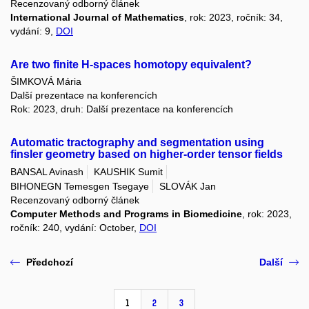
Recenzovaný odborný článek
International Journal of Mathematics
, rok: 2023, ročník: 34,
vydání: 9,
DOI
Are two finite H-spaces homotopy equivalent?
ŠIMKOVÁ Mária
Další prezentace na konferencích
Rok: 2023, druh: Další prezentace na konferencích
Automatic tractography and segmentation using
finsler geometry based on higher-order tensor fields
BANSAL Avinash
KAUSHIK Sumit
BIHONEGN Temesgen Tsegaye
SLOVÁK Jan
Recenzovaný odborný článek
Computer Methods and Programs in Biomedicine
, rok: 2023,
ročník: 240, vydání: October,
DOI
Předchozí
Další
1
2
3