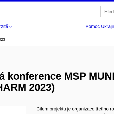
zitě
Pomoc Ukraji
023
ká konference MSP MUN
HARM 2023)
Cílem projektu je organizace třetího