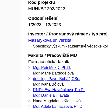
Kód projektu
MUNI/B/1202/2022
Období řešení
1/2023 - 12/2023
Investor / Programový rámec / typ pro
Masarykova univerzita
Specifický výzkum - studentské vědecké ko
Fakulta / Pracoviště MU
Farmaceutická fakulta
Mgr. Petr Mokrý, Ph.D.
Mgr. Marie Bardodějová
doc. Ing. Pavel Bobáľ, CSc.
Mgr. Ivana Bólová
RNDr. Eva Havránková, Ph.D.
Mgr. Daniela Hlavatá
Hana Magdalena Klanicová
Mgr. Adéla Lamaczová, Ph.D.