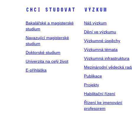
Chci studovat
Výzkum
Bakalářské a magisterské
Náš výzkum
studium
Dění ve výzkumu
Navazující magisterské
Výzkumné úspěchy
studium
Výzkumná témata
Doktorské studium
Výzkumná infrastruktura
Univerzita na celý život
Mezinárodní vědecká rad
E-přihláška
Publikace
Projekty
Habilitační řízení
Řízení ke jmenování
profesorem