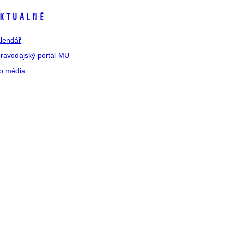
ktuálně
lendář
ravodajský portál MU
o média