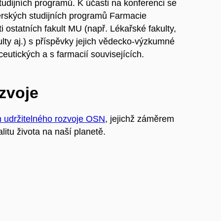
dijních programů. K účasti na konferenci se
terských studijních programů Farmacie
i ostatních fakult MU (např. Lékařské fakulty,
ulty aj.) s příspěvky jejich vědecko-výzkumné
ceutických a s farmacií souvisejících.
ozvoje
m udržitelného rozvoje OSN
, jejichž záměrem
litu života na naší planetě.