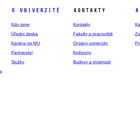
O univerzitě
Kontakty
A
Kdo jsme
Kontakty
Ka
Úřední deska
Fakulty a pracoviště
Zp
Kariéra na MU
Orgány univerzity
Pr
Partnerství
Knihovny
Služby
Budovy a místnosti
a