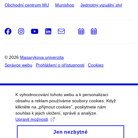
Obchodní centrum MU
Munishop
Jednotný vizuální styl
Facebook
Instagram
Youtube
LinkedIn
e-
Přidat
Přidat
Email
mail
do
do
kalendáře
kalendáře
© 2026
Masarykova univerzita
Správce webu
Prohlášení o přístupnosti
Cookies
K vyhodnocování tohoto webu a k personalizaci
obsahu a reklam používáme soubory cookies. Když
klikněte na „přijmout cookies", poskytnete nám
souhlas k jejich uložení, správě a analýze.
Upravit možnosti
Jen nezbytné