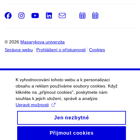
Facebook
Instagram
Youtube
LinkedIn
e-
Přidat
Přidat
Email
mail
do
do
kalendáře
kalendáře
© 2026
Masarykova univerzita
Správce webu
Prohlášení o přístupnosti
Cookies
K vyhodnocování tohoto webu a k personalizaci
obsahu a reklam používáme soubory cookies. Když
klikněte na „přijmout cookies", poskytnete nám
souhlas k jejich uložení, správě a analýze.
Upravit možnosti
Jen nezbytné
Přijmout cookies