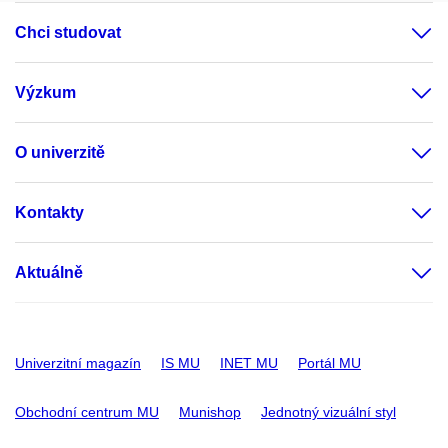
Chci studovat
Výzkum
O univerzitě
Kontakty
Aktuálně
Univerzitní magazín
IS MU
INET MU
Portál MU
Obchodní centrum MU
Munishop
Jednotný vizuální styl