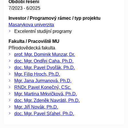
Období řešení
7/2023 - 6/2025
Investor / Programový rámec / typ projektu
Masarykova univerzita
Excelentní studijní programy
Fakulta / Pracoviště MU
Přírodovědecká fakulta
prof. Mgr. Dominik Munzar, Dr.
doc. Mgr. Ondřej Caha, Ph.D.
doc. Mgr. Pavel Dvořák, Ph.D.
Mgr. Filip Hroch, Ph.D.
Mgr. Jana Jurmanová, Ph.D.
RNDr. Pavel Konečný, CSc.
Mgr. Martina Mrkvičková, Ph.D.
doc. Mgr. Zdeněk Navrátil, Ph.D.
Mgr. Jiří Novák, Ph.D.
doc. Mgr. Pavel Sťahel, Ph.D.