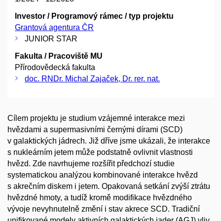
Investor / Programový rámec / typ projektu
Grantová agentura ČR
JUNIOR STAR
Fakulta / Pracoviště MU
Přírodovědecká fakulta
doc. RNDr. Michal Zajaček, Dr. rer. nat.
Cílem projektu je studium vzájemné interakce mezi
hvězdami a supermasivními černými dírami (SCD)
v galaktických jádrech. Již dříve jsme ukázali, že interakce
s nukleárním jetem může podstatně ovlivnit vlastnosti
hvězd. Zde navrhujeme rozšířit předchozí studie
systematickou analýzou kombinované interakce hvězd
s akrečním diskem i jetem. Opakovaná setkání zvýší ztrátu
hvězdné hmoty, a tudíž kromě modifikace hvězdného
vývoje nevyhnutelně změní i stav akrece SCD. Tradiční
unifikované modely aktivních galaktických jader (AGJ) vliv