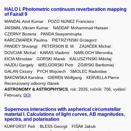
HALO I. Photometric continuum reverberation mapping
of Fairall 9
MANDAL Amit Kumar
POZO NUNEZ Francisco
JAISWAL Vikram Kumar
NADDAF Mohammad Hassan
CZERNY Bozena
PANDA Swayamtrupta
KARCZMAREK Paulina
PIETRZYNSKI Grzegorz
PANDEY Shivangi
PETERSON B. M.
ZAJAČEK Michal
DOVCIAK Michal
KARAS Vladimir
NARLOCH Weronika
KICIA Miroslaw
GORSKI Marek
KALUSZYNSKI Mikolaj
HAJDU Gergely
WIELGORSKI Piotr
ZGIRSKI Bartlomiej
GALAN Cezary
PYCH Wojciech
SMOLEC Radoslaw
BAKOWSKA Karolina
GIEREN Wolfgang
KERVELLA Pierre
Recenzovaný odborný článek
ASTRONOMY & ASTROPHYSICS
, rok: 2026, ročník: 706, vydání:
February,
DOI
Supernova interactions with aspherical circumstellar
material I. Calculations of light curves, AB magnitudes,
spectra, and polarisation
KURFÜRST Petr
BLESS Georgii
FIŠÁK Jakub