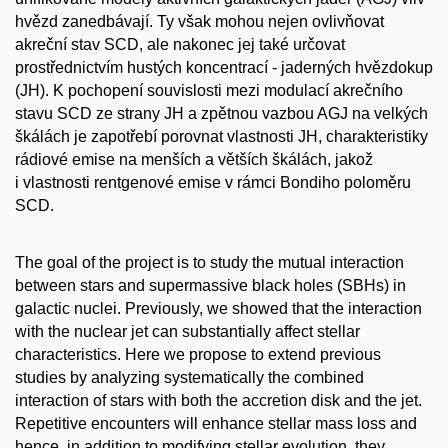
hvězd zanedbávají. Ty však mohou nejen ovlivňovat
akreční stav SCD, ale nakonec jej také určovat
prostřednictvím hustých koncentrací - jaderných hvězdokup
(JH). K pochopení souvislosti mezi modulací akrečního
stavu SCD ze strany JH a zpětnou vazbou AGJ na velkých
škálách je zapotřebí porovnat vlastnosti JH, charakteristiky
rádiové emise na menších a větších škálách, jakož
i vlastnosti rentgenové emise v rámci Bondiho poloměru
SCD.
The goal of the project is to study the mutual interaction
between stars and supermassive black holes (SBHs) in
galactic nuclei. Previously, we showed that the interaction
with the nuclear jet can substantially affect stellar
characteristics. Here we propose to extend previous
studies by analyzing systematically the combined
interaction of stars with both the accretion disk and the jet.
Repetitive encounters will enhance stellar mass loss and
hence, in addition to modifying stellar evolution, they