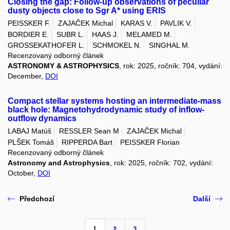
Closing the gap: Follow-up observations of peculiar
dusty objects close to Sgr A* using ERIS
PEISSKER F.
ZAJAČEK Michal
KARAS V.
PAVLIK V.
BORDIER E.
SUBR L.
HAAS J.
MELAMED M.
GROSSEKATHOFER L.
SCHMOKEL N.
SINGHAL M.
Recenzovaný odborný článek
ASTRONOMY & ASTROPHYSICS
, rok: 2025, ročník: 704, vydání:
December,
DOI
Compact stellar systems hosting an intermediate-mass
black hole: Magnetohydrodynamic study of inflow-
outflow dynamics
LABAJ Matúš
RESSLER Sean M
ZAJAČEK Michal
PLŠEK Tomáš
RIPPERDA Bart
PEISSKER Florian
Recenzovaný odborný článek
Astronomy and Astrophysics
, rok: 2025, ročník: 702, vydání:
October,
DOI
Předchozí
Další
1
2
3