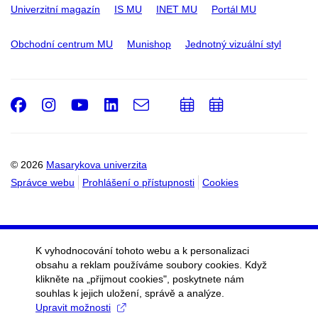
Univerzitní magazín
IS MU
INET MU
Portál MU
Obchodní centrum MU
Munishop
Jednotný vizuální styl
Facebook
Instagram
Youtube
LinkedIn
e-
Přidat
Přidat
Email
mail
do
do
kalendáře
kalendáře
© 2026
Masarykova univerzita
Správce webu
Prohlášení o přístupnosti
Cookies
K vyhodnocování tohoto webu a k personalizaci
obsahu a reklam používáme soubory cookies. Když
klikněte na „přijmout cookies", poskytnete nám
souhlas k jejich uložení, správě a analýze.
Upravit možnosti