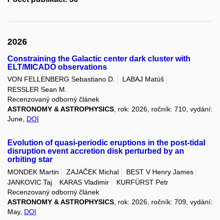
2026
Constraining the Galactic center dark cluster with
ELT/MICADO observations
VON FELLENBERG Sebastiano D.
LABAJ Matúš
RESSLER Sean M.
Recenzovaný odborný článek
ASTRONOMY & ASTROPHYSICS
, rok: 2026, ročník: 710, vydání:
June,
DOI
Evolution of quasi-periodic eruptions in the post-tidal
disruption event accretion disk perturbed by an
orbiting star
MONDEK Martin
ZAJAČEK Michal
BEST V Henry James
JANKOVIC Taj
KARAS Vladimir
KURFÜRST Petr
Recenzovaný odborný článek
ASTRONOMY & ASTROPHYSICS
, rok: 2026, ročník: 709, vydání:
May,
DOI