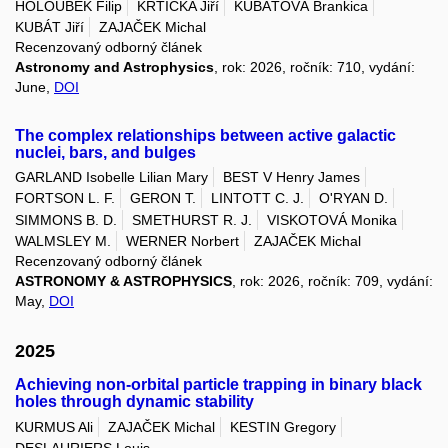
HOLOUBEK Filip
KRTIČKA Jiří
KUBÁTOVÁ Brankica
KUBÁT Jiří
ZAJAČEK Michal
Recenzovaný odborný článek
Astronomy and Astrophysics
, rok: 2026, ročník: 710, vydání:
June,
DOI
The complex relationships between active galactic
nuclei, bars, and bulges
GARLAND Isobelle Lilian Mary
BEST V Henry James
FORTSON L. F.
GERON T.
LINTOTT C. J.
O'RYAN D.
SIMMONS B. D.
SMETHURST R. J.
VISKOTOVÁ Monika
WALMSLEY M.
WERNER Norbert
ZAJAČEK Michal
Recenzovaný odborný článek
ASTRONOMY & ASTROPHYSICS
, rok: 2026, ročník: 709, vydání:
May,
DOI
2025
Achieving non-orbital particle trapping in binary black
holes through dynamic stability
KURMUS Ali
ZAJAČEK Michal
KESTIN Gregory
DESLAURIERS Louis