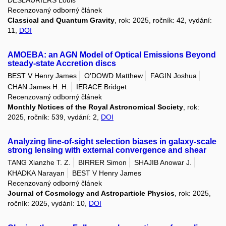
Recenzovaný odborný článek
Classical and Quantum Gravity
, rok: 2025, ročník: 42, vydání:
11,
DOI
AMOEBA: an AGN Model of Optical Emissions Beyond
steady-state Accretion discs
BEST V Henry James
O'DOWD Matthew
FAGIN Joshua
CHAN James H. H.
IERACE Bridget
Recenzovaný odborný článek
Monthly Notices of the Royal Astronomical Society
, rok:
2025, ročník: 539, vydání: 2,
DOI
Analyzing line-of-sight selection biases in galaxy-scale
strong lensing with external convergence and shear
TANG Xianzhe T. Z.
BIRRER Simon
SHAJIB Anowar J.
KHADKA Narayan
BEST V Henry James
Recenzovaný odborný článek
Journal of Cosmology and Astroparticle Physics
, rok: 2025,
ročník: 2025, vydání: 10,
DOI