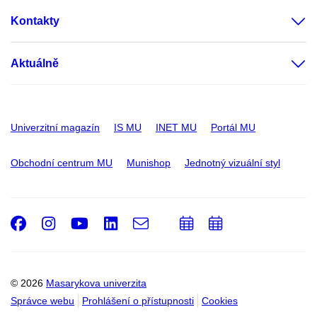
Kontakty
Aktuálně
Univerzitní magazín
IS MU
INET MU
Portál MU
Obchodní centrum MU
Munishop
Jednotný vizuální styl
Facebook
Instagram
Youtube
LinkedIn
e-
Přidat
Přidat
Email
mail
do
do
kalendáře
kalendáře
© 2026
Masarykova univerzita
Správce webu
Prohlášení o přístupnosti
Cookies