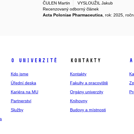
ČULEN Martin
VYSLOUŽIL Jakub
Recenzovaný odborný článek
Acta Poloniae Pharmaceutica
, rok: 2025, ročn
O univerzitě
Kontakty
A
Kdo jsme
Kontakty
Ka
Úřední deska
Fakulty a pracoviště
Zp
Kariéra na MU
Orgány univerzity
Pr
Partnerství
Knihovny
Služby
Budovy a místnosti
a