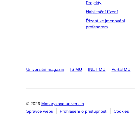
Projekty
Habilitační řízení
Řízení ke jmenování
profesorem
Univerzitní magazín
IS MU
INET MU
Portál MU
© 2026
Masarykova univerzita
Správce webu
Prohlášení o přístupnosti
Cookies