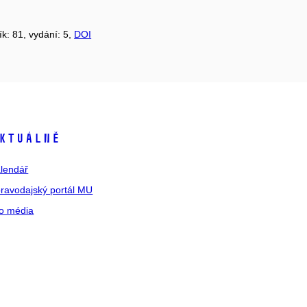
ík: 81, vydání: 5,
DOI
ktuálně
lendář
ravodajský portál MU
o média