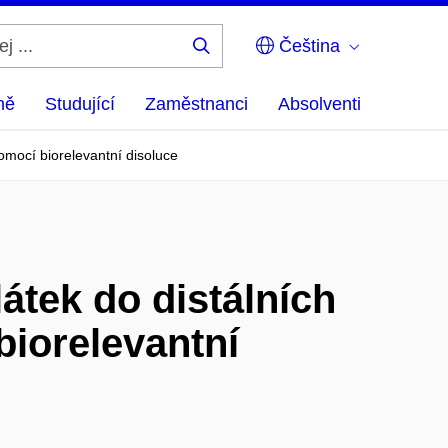
Čeština
Hledej
...
ně
Studující
Zaměstnanci
Absolventi
omocí biorelevantní disoluce
átek do distálních
biorelevantní