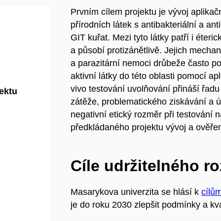
Prvním cílem projektu je vývoj aplika
přírodních látek s antibakteriální a ant
GIT kuřat. Mezi tyto látky patří i éteri
a působí protizánětlivě. Jejich mechan
a parazitární nemoci drůbeže často po
aktivní látky do této oblasti pomocí 
vivo testování uvolňování přináší řa
jektu
zátěže, problematického ziskávání a úp
negativní etický rozměr při testování 
předkládaného projektu vývoj a ověřen
Cíle udržitelného r
Masarykova univerzita se hlásí k
cílů
je do roku 2030 zlepšit podmínky a kva