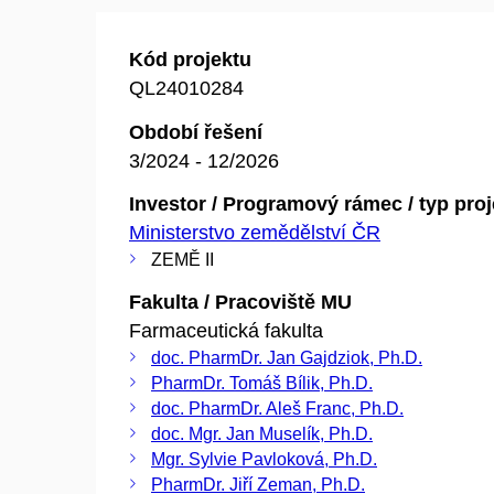
Kód projektu
QL24010284
Období řešení
3/2024 - 12/2026
Investor / Programový rámec / typ pro
Ministerstvo zemědělství ČR
ZEMĚ II
Fakulta / Pracoviště MU
Farmaceutická fakulta
doc. PharmDr. Jan Gajdziok, Ph.D.
PharmDr. Tomáš Bílik, Ph.D.
doc. PharmDr. Aleš Franc, Ph.D.
doc. Mgr. Jan Muselík, Ph.D.
Mgr. Sylvie Pavloková, Ph.D.
PharmDr. Jiří Zeman, Ph.D.