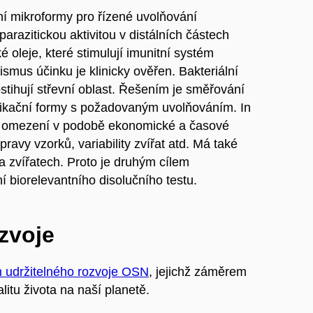
ční mikroformy pro řízené uvolňování
iparazitickou aktivitou v distálních částech
cké oleje, které stimulují imunitní systém
ismus účinku je klinicky ověřen. Bakteriální
stihují střevní oblast. Řešením je směřování
aplikační formy s požadovaným uvolňováním. In
du omezení v podobě ekonomické a časové
ravy vzorků, variability zvířat atd. Má také
na zvířatech. Proto je druhým cílem
í biorelevantního disolučního testu.
ozvoje
m udržitelného rozvoje OSN
, jejichž záměrem
litu života na naší planetě.