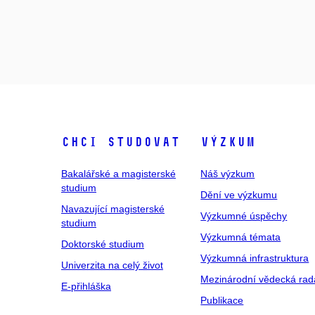
Chci studovat
Výzkum
Bakalářské a magisterské
Náš výzkum
studium
Dění ve výzkumu
Navazující magisterské
Výzkumné úspěchy
studium
Výzkumná témata
Doktorské studium
Výzkumná infrastruktura
Univerzita na celý život
Mezinárodní vědecká rad
E-přihláška
Publikace