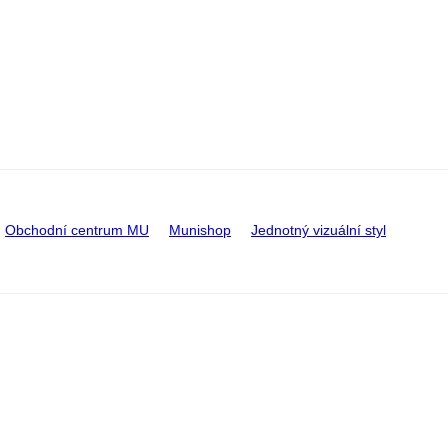
Obchodní centrum MU
Munishop
Jednotný vizuální styl