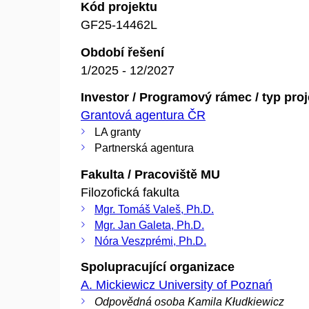
Kód projektu
GF25-14462L
Období řešení
1/2025 - 12/2027
Investor / Programový rámec / typ pro
Grantová agentura ČR
LA granty
Partnerská agentura
Fakulta / Pracoviště MU
Filozofická fakulta
Mgr. Tomáš Valeš, Ph.D.
Mgr. Jan Galeta, Ph.D.
Nóra Veszprémi, Ph.D.
Spolupracující organizace
A. Mickiewicz University of Poznań
Odpovědná osoba Kamila Kłudkiewicz