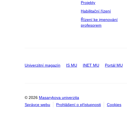
Projekty
Habilitační řízení
Řízení ke jmenování
profesorem
Univerzitní magazín
IS MU
INET MU
Portál MU
© 2026
Masarykova univerzita
Správce webu
Prohlášení o přístupnosti
Cookies