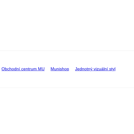
Obchodní centrum MU
Munishop
Jednotný vizuální styl