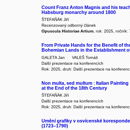
Count Franz Anton Magnis and his teacher
Habsburg monarchy around 1800
ŠTEFAŇÁK Jiří
Recenzovaný odborný článek
Opuscula Historiae Artium
, rok: 2025, ročník:
From Private Hands for the Benefit of the
Bohemian Lands in the Establishment of
GALETA Jan
VALEŠ Tomáš
Další prezentace na konferencích
Rok: 2025, druh: Další prezentace na konferenc
Non multa, sed multum : Italian Painting
at the End of the 18th Century
ŠTEFAŇÁK Jiří
Další prezentace na konferencích
Rok: 2025, druh: Další prezentace na konferenc
Umění grafiky v osvícenské korespondenč
(1723–1790)