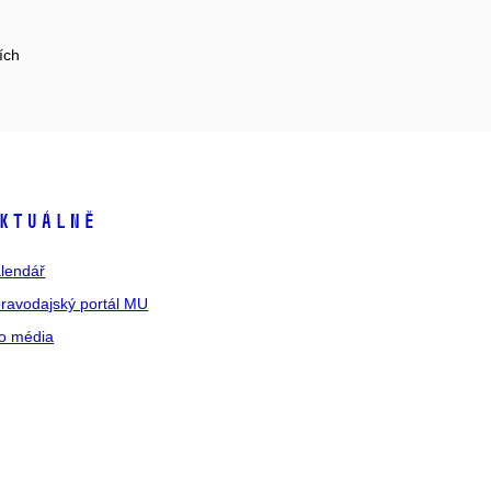
ích
ktuálně
lendář
ravodajský portál MU
o média