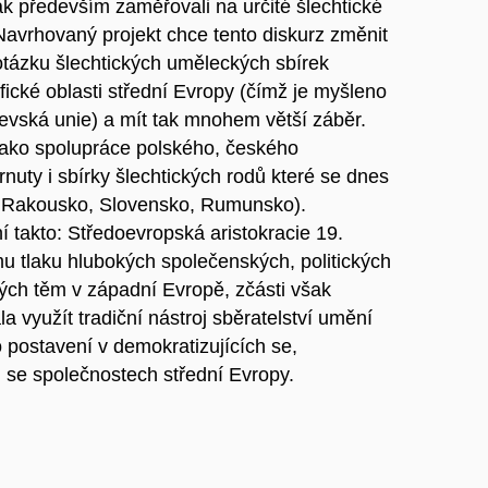
 především zaměřovali na určité šlechtické
 Navrhovaný projekt chce tento diskurz změnit
otázku šlechtických uměleckých sbírek
ické oblasti střední Evropy (čímž je myšleno
evská unie) a mít tak mnohem větší záběr.
n jako spolupráce polského, českého
nuty i sbírky šlechtických rodů které se dnes
, Rakousko, Slovensko, Rumunsko).
 takto: Středoevropská aristokracie 19.
mu tlaku hlubokých společenských, politických
ých těm v západní Evropě, zčásti však
a využít tradiční nástroj sběratelství umění
postavení v demokratizujících se,
ch se společnostech střední Evropy.