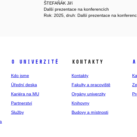
ŠTEFAŇÁK Jiří
Další prezentace na konferencích
Rok: 2025, druh: Další prezentace na konferenc
O univerzitě
Kontakty
A
Kdo jsme
Kontakty
Ka
Úřední deska
Fakulty a pracoviště
Zp
Kariéra na MU
Orgány univerzity
Pr
Partnerství
Knihovny
Služby
Budovy a místnosti
a