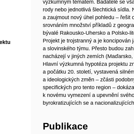
výzkumným tématem. Badatelé se však
rody nebo jednotlivá šlechtická sídla.
a zaujmout nový úhel pohledu – řešit 
srovnáním množství příkladů z geograf
bývalé Rakousko-Uhersko a Polsko-lit
Projekt je trojstranný a je koncipová
jektu
a slovinského týmu. Přesto budou zahr
nacházejí v jiných zemích (Maďarsko
Hlavní výzkumná hypotéza projektu zní
a počátku 20. století, vystavená silné
a ideologických změn – zčásti podobn
specifických pro tento region – dokázal
k novému vymezení a upevnění svého 
byrokratizujících se a nacionalizující
Publikace