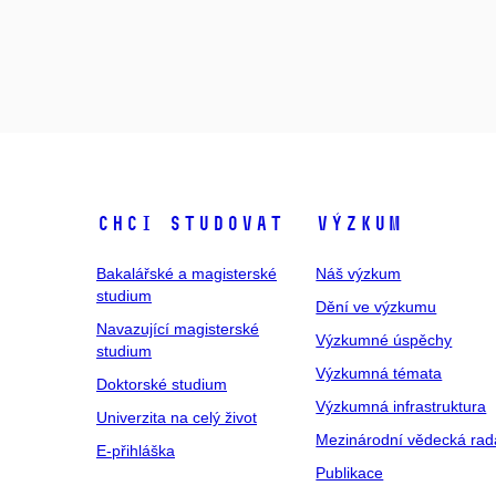
Chci studovat
Výzkum
Bakalářské a magisterské
Náš výzkum
studium
Dění ve výzkumu
Navazující magisterské
Výzkumné úspěchy
studium
Výzkumná témata
Doktorské studium
Výzkumná infrastruktura
Univerzita na celý život
Mezinárodní vědecká rad
E-přihláška
Publikace