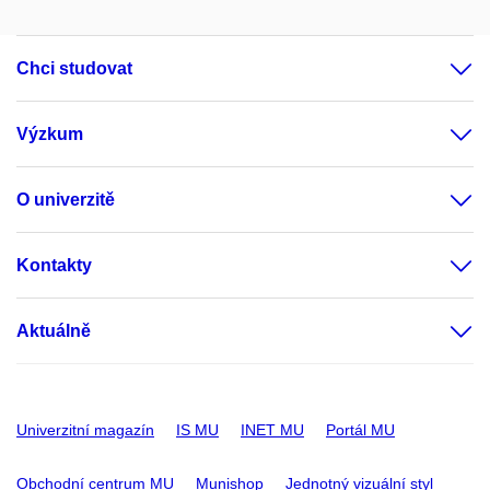
Chci studovat
Výzkum
O univerzitě
Kontakty
Aktuálně
Univerzitní magazín
IS MU
INET MU
Portál MU
Obchodní centrum MU
Munishop
Jednotný vizuální styl