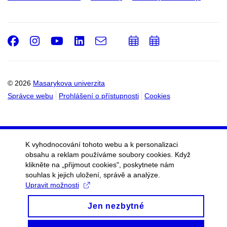
Facebook
Instagram
Youtube
LinkedIn
e-
Přidat
Přidat
Email
mail
do
do
kalendáře
kalendáře
© 2026
Masarykova univerzita
Správce webu
Prohlášení o přístupnosti
Cookies
K vyhodnocování tohoto webu a k personalizaci
obsahu a reklam používáme soubory cookies. Když
klikněte na „přijmout cookies", poskytnete nám
souhlas k jejich uložení, správě a analýze.
Upravit možnosti
Jen nezbytné