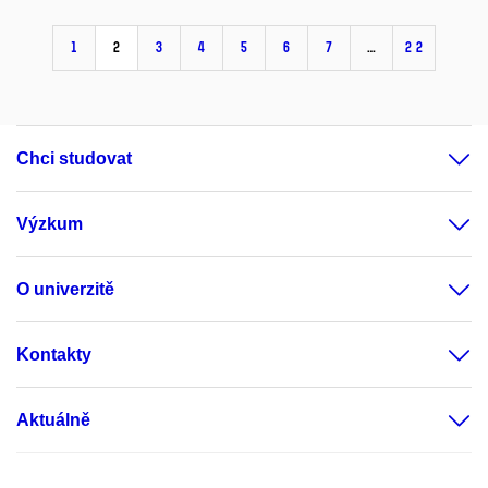
1
2
3
4
5
6
7
…
22
Chci studovat
Výzkum
O univerzitě
Kontakty
Aktuálně