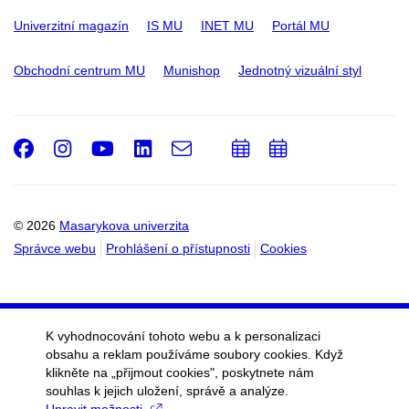
Univerzitní magazín
IS MU
INET MU
Portál MU
Obchodní centrum MU
Munishop
Jednotný vizuální styl
Facebook
Instagram
Youtube
LinkedIn
e-
Přidat
Přidat
Email
mail
do
do
kalendáře
kalendáře
© 2026
Masarykova univerzita
Správce webu
Prohlášení o přístupnosti
Cookies
K vyhodnocování tohoto webu a k personalizaci
obsahu a reklam používáme soubory cookies. Když
klikněte na „přijmout cookies", poskytnete nám
souhlas k jejich uložení, správě a analýze.