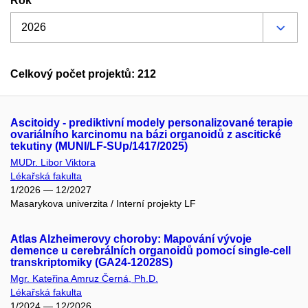
Rok
Celkový počet projektů: 212
Ascitoidy - prediktivní modely personalizované terapie
ovariálního karcinomu na bázi organoidů z ascitické
tekutiny (MUNI/LF-SUp/1417/2025)
MUDr. Libor Viktora
Lékařská fakulta
1/2026 — 12/2027
Masarykova univerzita / Interní projekty LF
Atlas Alzheimerovy choroby: Mapování vývoje
demence u cerebrálních organoidů pomocí single-cell
transkriptomiky (GA24-12028S)
Mgr. Kateřina Amruz Černá, Ph.D.
Lékařská fakulta
1/2024 — 12/2026