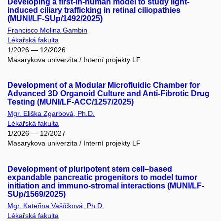
Developing a first-in-human model to study light-
induced ciliary trafficking in retinal ciliopathies
(MUNI/LF-SUp/1492/2025)
Francisco Molina Gambin
Lékařská fakulta
1/2026 — 12/2026
Masarykova univerzita / Interní projekty LF
Development of a Modular Microfluidic Chamber for
Advanced 3D Organoid Culture and Anti-Fibrotic Drug
Testing (MUNI/LF-ACC/1257/2025)
Mgr. Eliška Zgarbová, Ph.D.
Lékařská fakulta
1/2026 — 12/2027
Masarykova univerzita / Interní projekty LF
Development of pluripotent stem cell–based
expandable pancreatic progenitors to model tumor
initiation and immuno-stromal interactions (MUNI/LF-
SUp/1569/2025)
Mgr. Kateřina Vašíčková, Ph.D.
Lékařská fakulta