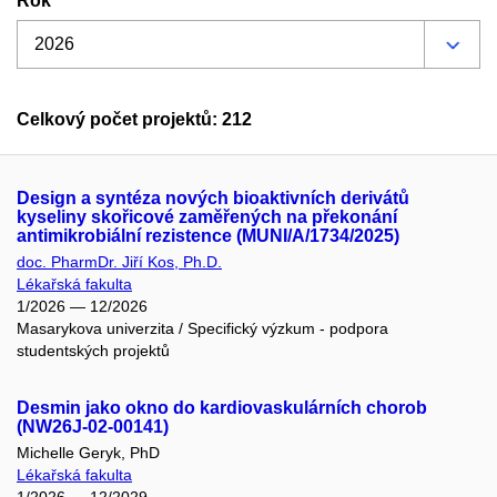
Rok
Celkový počet projektů: 212
Design a syntéza nových bioaktivních derivátů
kyseliny skořicové zaměřených na překonání
antimikrobiální rezistence (MUNI/A/1734/2025)
doc. PharmDr. Jiří Kos, Ph.D.
Lékařská fakulta
1/2026 — 12/2026
Masarykova univerzita / Specifický výzkum - podpora
studentských projektů
Desmin jako okno do kardiovaskulárních chorob
(NW26J-02-00141)
Michelle Geryk, PhD
Lékařská fakulta