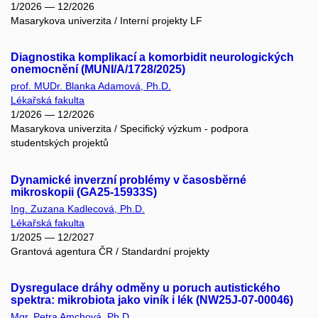
1/2026 — 12/2026
Masarykova univerzita / Interní projekty LF
Diagnostika komplikací a komorbidit neurologických
onemocnění (MUNI/A/1728/2025)
prof. MUDr. Blanka Adamová, Ph.D.
Lékařská fakulta
1/2026 — 12/2026
Masarykova univerzita / Specifický výzkum - podpora
studentských projektů
Dynamické inverzní problémy v časosběrné
mikroskopii (GA25-15933S)
Ing. Zuzana Kadlecová, Ph.D.
Lékařská fakulta
1/2025 — 12/2027
Grantová agentura ČR / Standardní projekty
Dysregulace dráhy odměny u poruch autistického
spektra: mikrobiota jako viník i lék (NW25J-07-00046)
Mgr. Petra Amchová, Ph.D.