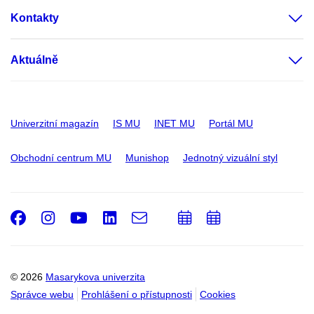
Kontakty
Aktuálně
Univerzitní magazín
IS MU
INET MU
Portál MU
Obchodní centrum MU
Munishop
Jednotný vizuální styl
Facebook
Instagram
Youtube
LinkedIn
e-
Přidat
Přidat
Email
mail
do
do
kalendáře
kalendáře
© 2026
Masarykova univerzita
Správce webu
Prohlášení o přístupnosti
Cookies