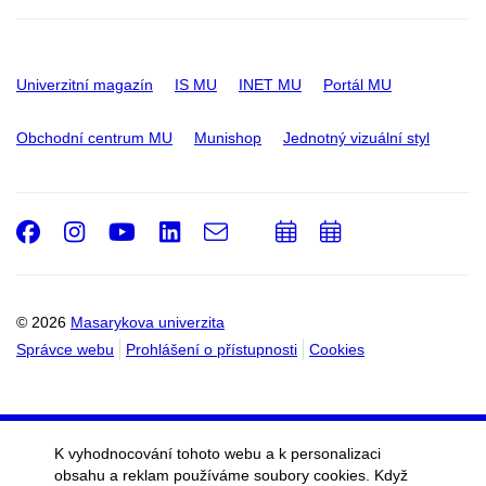
Univerzitní magazín
IS MU
INET MU
Portál MU
Obchodní centrum MU
Munishop
Jednotný vizuální styl
Facebook
Instagram
Youtube
LinkedIn
e-
Přidat
Přidat
Email
mail
do
do
kalendáře
kalendáře
© 2026
Masarykova univerzita
Správce webu
Prohlášení o přístupnosti
Cookies
K vyhodnocování tohoto webu a k personalizaci
obsahu a reklam používáme soubory cookies. Když