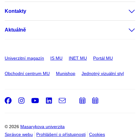
Kontakty
Aktuálně
Univerzitní magazín
IS MU
INET MU
Portál MU
Obchodní centrum MU
Munishop
Jednotný vizuální styl
Facebook
Instagram
Youtube
LinkedIn
e-
Přidat
Přidat
Email
mail
do
do
kalendáře
kalendáře
© 2026
Masarykova univerzita
Správce webu
Prohlášení o přístupnosti
Cookies