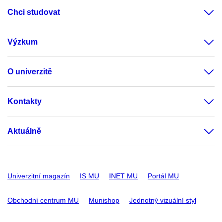
Chci studovat
Výzkum
O univerzitě
Kontakty
Aktuálně
Univerzitní magazín
IS MU
INET MU
Portál MU
Obchodní centrum MU
Munishop
Jednotný vizuální styl