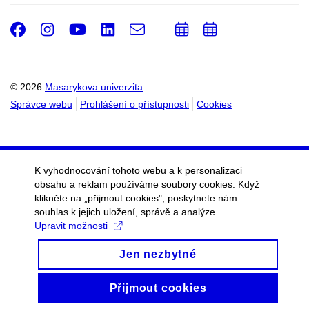
Facebook
Instagram
Youtube
LinkedIn
e-
Přidat
Přidat
Email
mail
do
do
kalendáře
kalendáře
© 2026
Masarykova univerzita
Správce webu
Prohlášení o přístupnosti
Cookies
K vyhodnocování tohoto webu a k personalizaci
obsahu a reklam používáme soubory cookies. Když
klikněte na „přijmout cookies", poskytnete nám
souhlas k jejich uložení, správě a analýze.
Upravit možnosti
Jen nezbytné
Přijmout cookies