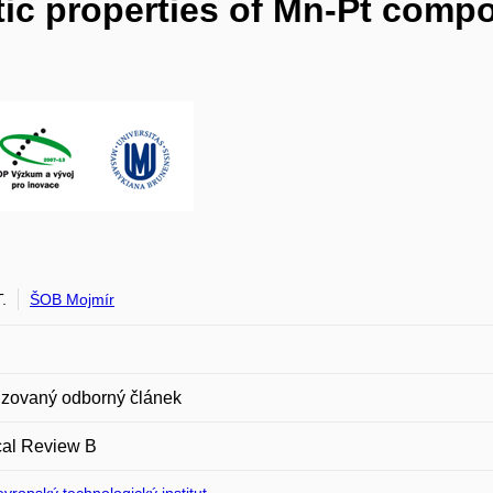
ic properties of Mn-Pt comp
.
ŠOB Mojmír
zovaný odborný článek
cal Review B