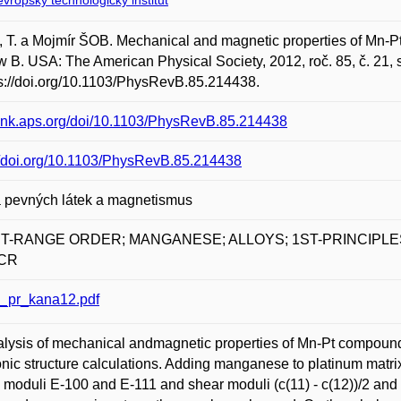
vropský technologický institut
T. a Mojmír ŠOB. Mechanical and magnetic properties of Mn-
 B. USA: The American Physical Society, 2012, roč. 85, č. 21,
ps://doi.org/10.1103/PhysRevB.85.214438.
/link.aps.org/doi/10.1103/PhysRevB.85.214438
//doi.org/10.1103/PhysRevB.85.214438
a pevných látek a magnetismus
T-RANGE ORDER; MANGANESE; ALLOYS; 1ST-PRINCIPLE
 CR
_pr_kana12.pdf
lysis of mechanical andmagnetic properties of Mn-Pt compound
onic structure calculations. Adding manganese to platinum mat
moduli E-100 and E-111 and shear moduli (c(11) - c(12))/2 and c