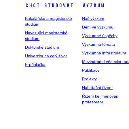
Chci studovat
Výzkum
Bakalářské a magisterské
Náš výzkum
studium
Dění ve výzkumu
Navazující magisterské
Výzkumné úspěchy
studium
Výzkumná témata
Doktorské studium
Výzkumná infrastruktura
Univerzita na celý život
Mezinárodní vědecká rad
E-přihláška
Publikace
Projekty
Habilitační řízení
Řízení ke jmenování
profesorem