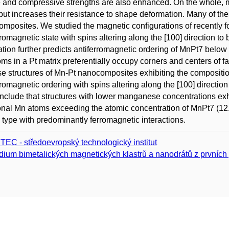
e and compressive strengths are also enhanced. On the whole
 but increases their resistance to shape deformation. Many of 
mposites. We studied the magnetic configurations of recently f
rromagnetic state with spins altering along the [100] direction t
ation further predicts antiferromagnetic ordering of MnPt7 below
ms in a Pt matrix preferentially occupy corners and centers of fac
e structures of Mn-Pt nanocomposites exhibiting the composition
rromagnetic ordering with spins altering along the [100] directi
clude that structures with lower manganese concentrations exhi
onal Mn atoms exceeding the atomic concentration of MnPt7 (12.5
type with predominantly ferromagnetic interactions.
TEC - středoevropský technologický institut
dium bimetalických magnetických klastrů a nanodrátů z prvních 