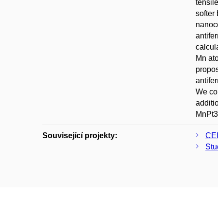
tensil
softer
nanoco
antife
calcul
Mn ato
propos
antife
We con
additi
MnPt3 
Související projekty:
CEI
Stu