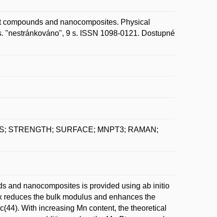
Pt compounds and nanocomposites. Physical
 s. "nestránkováno", 9 s. ISSN 1098-0121. Dostupné
S; STRENGTH; SURFACE; MNPT3; RAMAN;
s and nanocomposites is provided using ab initio
rix reduces the bulk modulus and enhances the
(44). With increasing Mn content, the theoretical