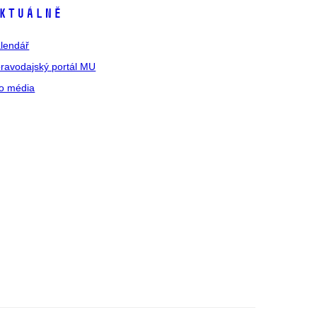
ktuálně
lendář
ravodajský portál MU
o média