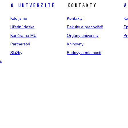
O univerzitě
Kontakty
A
Kdo jsme
Kontakty
Ka
Úřední deska
Fakulty a pracoviště
Zp
Kariéra na MU
Orgány univerzity
Pr
Partnerství
Knihovny
Služby
Budovy a místnosti
a