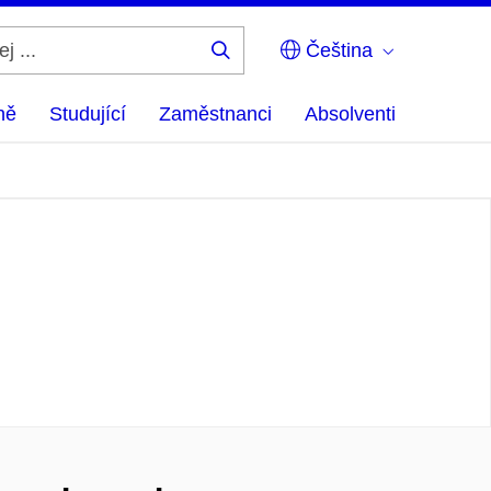
Čeština
Hledej
...
ně
Studující
Zaměstnanci
Absolventi