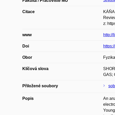
Středoe
Fakulta / Pracoviště MU
Citace
KÁŇA, 
Review
z: htt
www
http:/
Doi
https:
Obor
Fyzik
Klíčová slova
SHOR
GAS;
Přiložené soubory
sob
Popis
An ana
electr
Young 