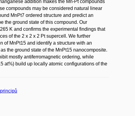
, manganese addition makes the Mn-Pt compounds
these compounds may be considered natural linear
ound MnPt7 ordered structure and predict an
o be the ground state of this compound. Our
 265 K and confirms the experimental findings that
es of the 2 x 2 x 2 Pt supercell. We further
 of MnPt15 and identify a structure with an
on as the ground state of the MnPt15 nanocomposite.
bit mostly antiferromagnetic ordering, while
 at%) build up locally atomic configurations of the
principů