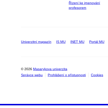
Řízení ke jmenování
profesorem
Univerzitní magazín
IS MU
INET MU
Portál MU
© 2026
Masarykova univerzita
Správce webu
Prohlášení o přístupnosti
Cookies