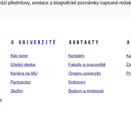
ází předmluvy, anotace a biografické poznámky napsané redakto
O univerzitě
Kontakty
A
Kdo jsme
Kontakty
Ka
Úřední deska
Fakulty a pracoviště
Zp
Kariéra na MU
Orgány univerzity
Pr
Partnerství
Knihovny
Služby
Budovy a místnosti
a