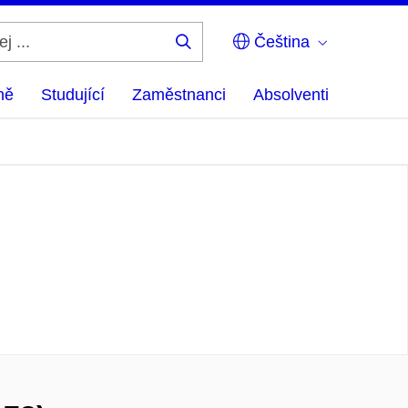
Čeština
Hledej
...
ně
Studující
Zaměstnanci
Absolventi