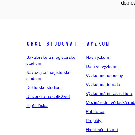
doprov
Chci studovat
Výzkum
Bakalářské a magisterské
Náš výzkum
studium
Dění ve výzkumu
Navazující magisterské
Výzkumné úspěchy
studium
Výzkumná témata
Doktorské studium
Výzkumná infrastruktura
Univerzita na celý život
Mezinárodní vědecká rad
E-přihláška
Publikace
Projekty
Habilitační řízení