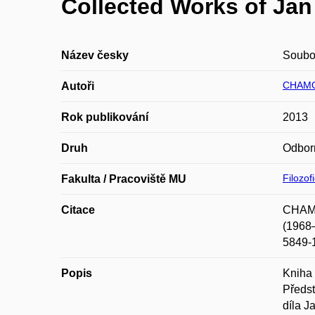
Collected Works of Jan
Název česky
Soubor
CHAMO
Autoři
Rok publikování
2013
Druh
Odbor
Filozof
Fakulta / Pracoviště MU
Citace
CHAMO
(1968–
5849-
Popis
Kniha 
Předst
díla J