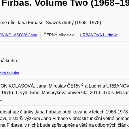
 Firbas. Volume Two (1968–1
né dílo Jana Firbase. Svazek druhý (1968–1978)
NIKOLASOVÁ Jana
ČERNÝ Miroslav
URBANOVÁ Ludmila
ná kniha
ická fakulta
NIKOLASOVÁ, Jana; Miroslav ČERNÝ a Ludmila URBANOVÁ. C
1978). 1. vyd. Brno: Masarykova univerzita, 2013, 370 s. Masa
1.
obsahuje články Jana Firbase publikované v letech 1968-1978 
avuje starší výzkum Jana Firbase v oblasti funkční větné persp
ana Firbase, v nichž bude zpřístupněna většina odborných člá