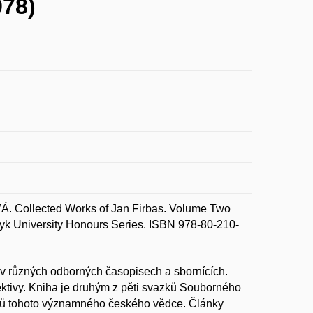
978)
ollected Works of Jan Firbas. Volume Two
ryk University Honours Series. ISBN 978-80-210-
v různých odborných časopisech a sbornících.
ektivy. Kniha je druhým z pěti svazků Souborného
nků tohoto významného českého vědce. Články