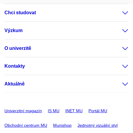
Chci studovat
Výzkum
O univerzitě
Kontakty
Aktuálně
Univerzitní magazín
IS MU
INET MU
Portál MU
Obchodní centrum MU
Munishop
Jednotný vizuální styl