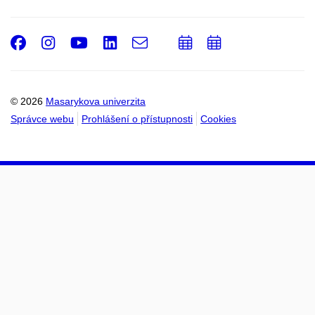
Facebook
Instagram
Youtube
LinkedIn
e-
Přidat
Přidat
Email
mail
do
do
kalendáře
kalendáře
© 2026
Masarykova univerzita
Správce webu
Prohlášení o přístupnosti
Cookies