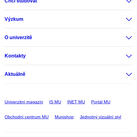
Chci studovat
Výzkum
O univerzitě
Kontakty
Aktuálně
Univerzitní magazín
IS MU
INET MU
Portál MU
Obchodní centrum MU
Munishop
Jednotný vizuální styl