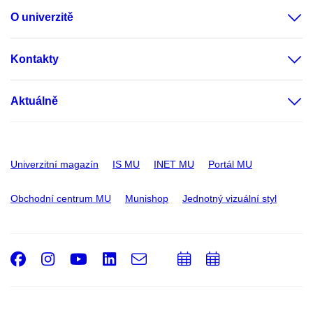
O univerzitě
Kontakty
Aktuálně
Univerzitní magazín
IS MU
INET MU
Portál MU
Obchodní centrum MU
Munishop
Jednotný vizuální styl
Facebook
Instagram
Youtube
LinkedIn
e-
Přidat
Přidat
Email
mail
do
do
kalendáře
kalendáře