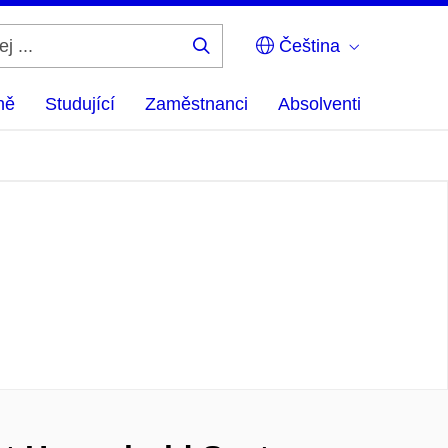
Čeština
Hledej
...
ně
Studující
Zaměstnanci
Absolventi