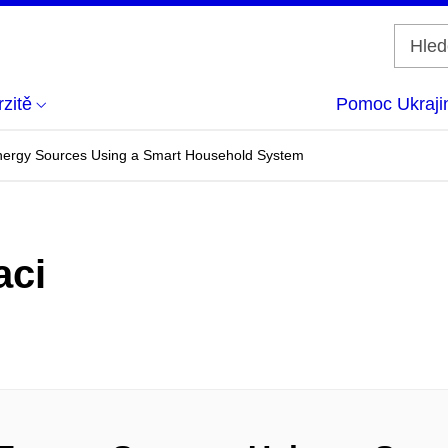
zitě
Pomoc Ukraji
nergy Sources Using a Smart Household System
aci