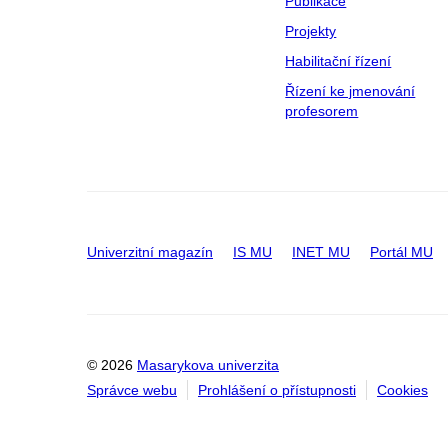
Publikace
Projekty
Habilitační řízení
Řízení ke jmenování
profesorem
Univerzitní magazín
IS MU
INET MU
Portál MU
© 2026
Masarykova univerzita
Správce webu
Prohlášení o přístupnosti
Cookies