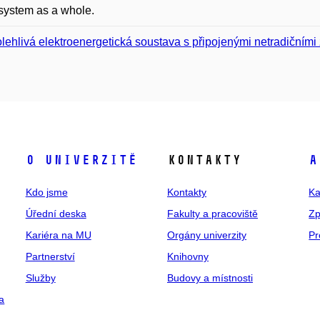
 system as a whole.
lehlivá elektroenergetická soustava s připojenými netradičními 
O univerzitě
Kontakty
A
Kdo jsme
Kontakty
Ka
Úřední deska
Fakulty a pracoviště
Zp
Kariéra na MU
Orgány univerzity
Pr
Partnerství
Knihovny
Služby
Budovy a místnosti
a