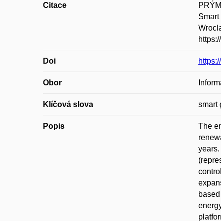
Citace
PRÝME
Smart 
Wrocla
https:
Doi
https:
Obor
Inform
Klíčová slova
smart 
Popis
The en
renewa
years.
(repre
contro
expans
based 
energy
platfo