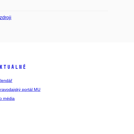
zdroji
ktuálně
lendář
ravodajský portál MU
o média