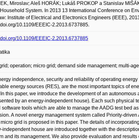
K, Miroslav; Aleš HORÁK; Lukáš PROKOP a Stanislav MIŠÁK.
Household System. In 2013 13 International Conference on Env
w: Institute of Electrical and Electronics Engineers (IEEE), 20
//doi.org/10.1109/EEEIC-2.2013.6737885.
//doi.org/10.1109/EEEIC-2.2013.6737885
atika
grid; operation; micro grid; demand side management; multi-ag
ergy independence, security and reliability of operating energy 
ble energy sources (RES), are the most important topics of en
 In this paper, we introduce the development of an autonomous a
sented by an energy-independent house). Each such physical t
l software tools which are able to manage the AADG test bed as 
ion. A novel energy management system called Priority-driven 
micro grid is proposed in this paper. The details of incorporatin
-independent house are introduced together with the description 
rm and its management. We also provide evaluation and results of 