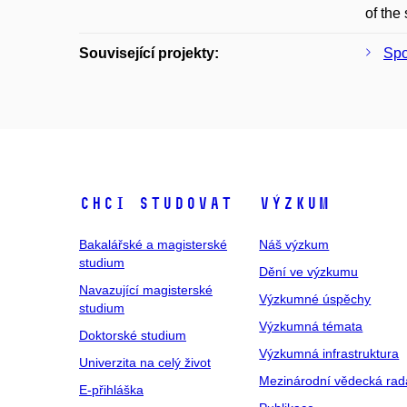
of the
Související projekty:
Spo
Chci studovat
Výzkum
Bakalářské a magisterské
Náš výzkum
studium
Dění ve výzkumu
Navazující magisterské
Výzkumné úspěchy
studium
Výzkumná témata
Doktorské studium
Výzkumná infrastruktura
Univerzita na celý život
Mezinárodní vědecká rad
E-přihláška