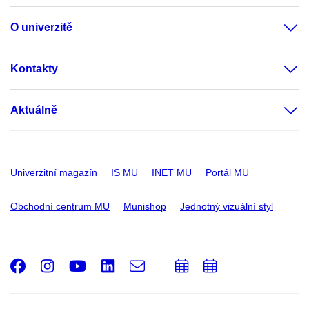
O univerzitě
Kontakty
Aktuálně
Univerzitní magazín
IS MU
INET MU
Portál MU
Obchodní centrum MU
Munishop
Jednotný vizuální styl
Facebook
Instagram
Youtube
LinkedIn
e-
Přidat
Přidat
Email
mail
do
do
kalendáře
kalendáře