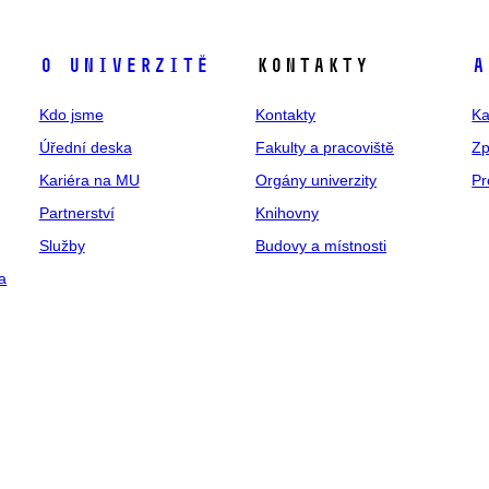
O univerzitě
Kontakty
A
Kdo jsme
Kontakty
Ka
Úřední deska
Fakulty a pracoviště
Zp
Kariéra na MU
Orgány univerzity
Pr
Partnerství
Knihovny
Služby
Budovy a místnosti
a