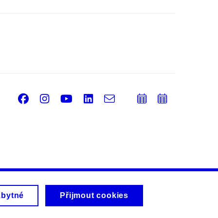
Facebook
Instagram
Youtube
LinkedIn
e-
Přidat
Přidat
Email
mail
do
do
kalendáře
kalendá
zbytné
Přijmout cookies