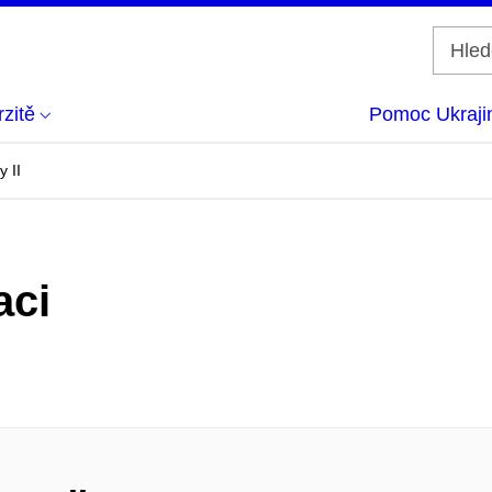
zitě
Pomoc Ukraji
y II
aci