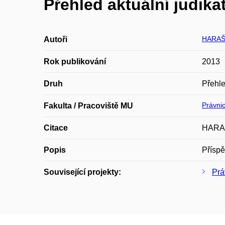
Přehled aktuální judikat
HARAŠ
Autoři
Rok publikování
2013
Druh
Přehle
Právnic
Fakulta / Pracoviště MU
Citace
HARAŠT
Popis
Příspě
Související projekty:
Prá