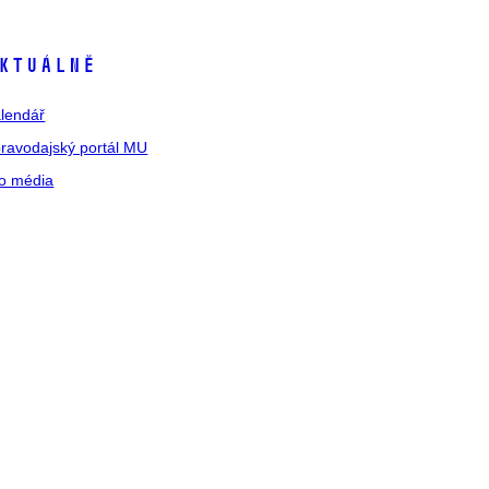
ktuálně
lendář
ravodajský portál MU
o média