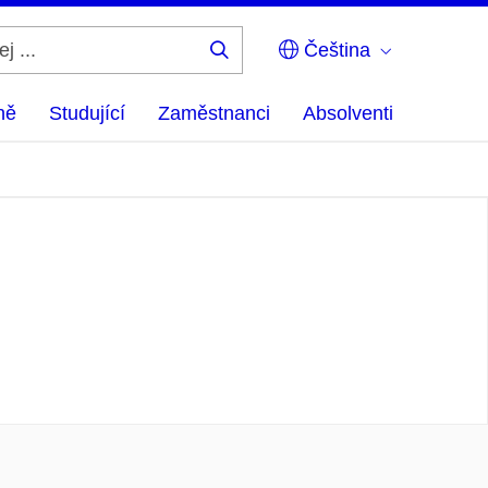
Čeština
Hledej
...
ně
Studující
Zaměstnanci
Absolventi