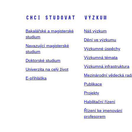
Chci studovat
Výzkum
Bakalářské a magisterské
Náš výzkum
studium
Dění ve výzkumu
Navazující magisterské
Výzkumné úspěchy
studium
Výzkumná témata
Doktorské studium
Výzkumná infrastruktura
Univerzita na celý život
Mezinárodní vědecká rad
E-přihláška
Publikace
Projekty
Habilitační řízení
Řízení ke jmenování
profesorem