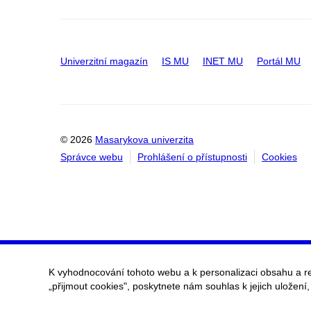
Univerzitní magazín
IS MU
INET MU
Portál MU
© 2026
Masarykova univerzita
Správce webu
Prohlášení o přístupnosti
Cookies
K vyhodnocování tohoto webu a k personalizaci obsahu a r
„přijmout cookies", poskytnete nám souhlas k jejich uložení