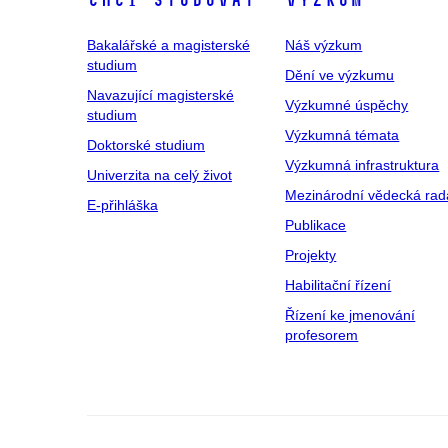
Chci studovat
Výzkum
Bakalářské a magisterské
Náš výzkum
studium
Dění ve výzkumu
Navazující magisterské
Výzkumné úspěchy
studium
Výzkumná témata
Doktorské studium
Výzkumná infrastruktura
Univerzita na celý život
Mezinárodní vědecká rad
E-přihláška
Publikace
Projekty
Habilitační řízení
Řízení ke jmenování
profesorem