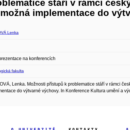
oblematice stáří v rámci česk
ch možná implementace do výt
VÁ Lenka
prezentace na konferencích
gická fakulta
Á, Lenka. Možnosti přístupů k problematice stáří v rámci česk
entace do výtvarné výchovy. In Konference Kultura umění a vý