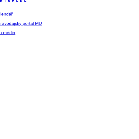
ktuálně
lendář
ravodajský portál MU
o média