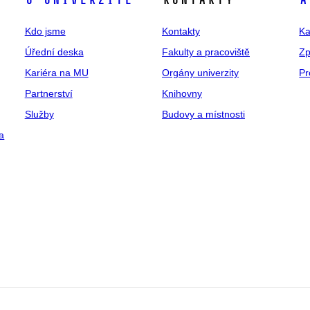
O univerzitě
Kontakty
A
Kdo jsme
Kontakty
Ka
Úřední deska
Fakulty a pracoviště
Zp
Kariéra na MU
Orgány univerzity
Pr
Partnerství
Knihovny
Služby
Budovy a místnosti
a