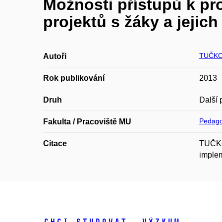
Možnosti přístupů k pr
projektů s žáky a jeji
TUČKO
Autoři
Rok publikování
2013
Druh
Další 
Pedago
Fakulta / Pracoviště MU
Citace
TUČKOV
implem