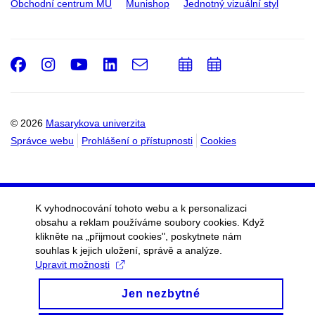
Obchodní centrum MU
Munishop
Jednotný vizuální styl
Facebook
Instagram
Youtube
LinkedIn
e-
Přidat
Přidat
Email
mail
do
do
kalendáře
kalendáře
© 2026
Masarykova univerzita
Správce webu
Prohlášení o přístupnosti
Cookies
K vyhodnocování tohoto webu a k personalizaci
obsahu a reklam používáme soubory cookies. Když
klikněte na „přijmout cookies", poskytnete nám
souhlas k jejich uložení, správě a analýze.
Upravit možnosti
Jen nezbytné