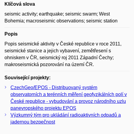
Klíčová slova
seismic activity; earthquake; seismic swarm; West
Bohemia; macroseismic observations; seismic station
Popis
Popis seismické aktivity v České republice v roce 2011,
seismické stanice a jejich vybavení, zemětřesení s
ohniskem v ČR, seismický roj 2011 Západní Čechy;
makroseismická pozorování na území ČR.
Související projekty:
CzechGeo/EPOS - Distribuovaný systém
observatorních a terénních měření geofyzikálních polí v
České republice - vybudování a provoz národního uzlu
panevropského projektu EPOS
Výzkumný tým pro ukládání radioaktivních odpadů a
jadernou bezpečnost