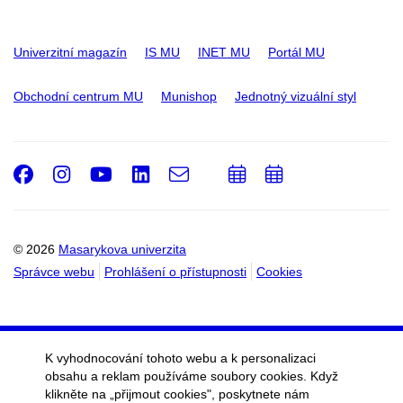
Univerzitní magazín
IS MU
INET MU
Portál MU
Obchodní centrum MU
Munishop
Jednotný vizuální styl
Facebook
Instagram
Youtube
LinkedIn
e-
Přidat
Přidat
Email
mail
do
do
kalendáře
kalendáře
© 2026
Masarykova univerzita
Správce webu
Prohlášení o přístupnosti
Cookies
K vyhodnocování tohoto webu a k personalizaci
obsahu a reklam používáme soubory cookies. Když
klikněte na „přijmout cookies", poskytnete nám