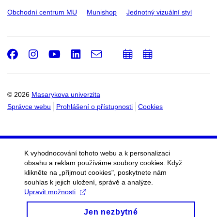
Obchodní centrum MU
Munishop
Jednotný vizuální styl
Facebook
Instagram
Youtube
LinkedIn
e-
Přidat
Přidat
Email
mail
do
do
kalendáře
kalendáře
© 2026
Masarykova univerzita
Správce webu
Prohlášení o přístupnosti
Cookies
K vyhodnocování tohoto webu a k personalizaci
obsahu a reklam používáme soubory cookies. Když
klikněte na „přijmout cookies", poskytnete nám
souhlas k jejich uložení, správě a analýze.
Upravit možnosti
Jen nezbytné